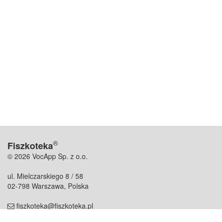
®
Fiszkoteka
© 2026 VocApp Sp. z o.o.
ul. Mielczarskiego 8 / 58
02-798 Warszawa, Polska
fiszkoteka@fiszkoteka.pl