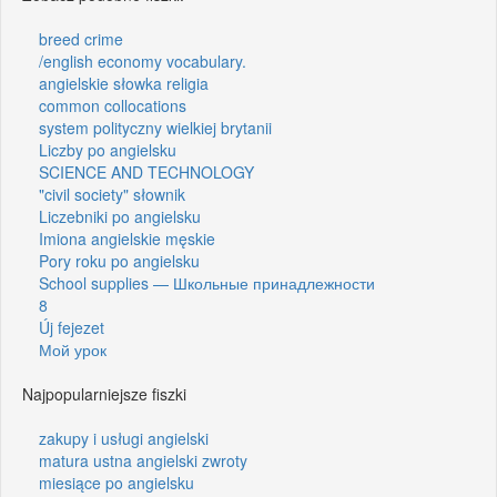
breed crime
/english economy vocabulary.
angielskie słowka religia
common collocations
system polityczny wielkiej brytanii
Liczby po angielsku
SCIENCE AND TECHNOLOGY
"civil society" słownik
Liczebniki po angielsku
Imiona angielskie męskie
Pory roku po angielsku
School supplies — Школьные принадлежности
8
Új fejezet
Мой урок
Najpopularniejsze fiszki
zakupy i usługi angielski
matura ustna angielski zwroty
miesiące po angielsku