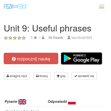
Toggl
naviga
Unit 9: Useful phrases
5
1
36 fiszek
karolina0393
rozpocznij naukę
ściągnij mp3
drukuj
graj
sprawdź się
Pytanie
Odpowiedź