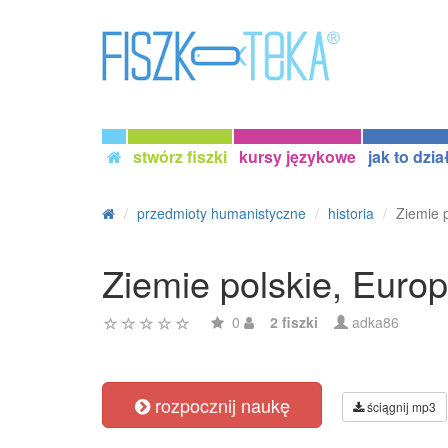
stwórz fiszki
kursy językowe
jak to dzia
przedmioty humanistyczne
historia
Ziemie p
Ziemie polskie, Europ
0
2 fiszki
adka86
rozpocznij naukę
ściągnij mp3