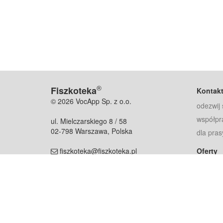
®
Fiszkoteka
Kontak
© 2026 VocApp Sp. z o.o.
odezwij 
współpr
ul. Mielczarskiego 8 / 58
02-798 Warszawa, Polska
dla pras
fiszkoteka@fiszkoteka.pl
Oferty
dla rodz
NIP: 951 245 79 19
dla kore
REGON: 369 727 696
Pomoc
Najczęst