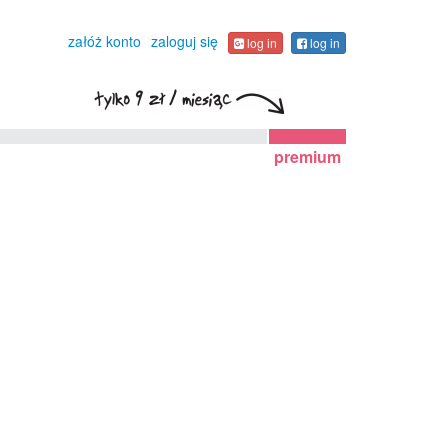
załóż konto
zaloguj się
log in
log in
premium