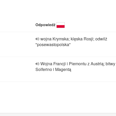
Odpowiedź
wojna Krymska; klęska Rosji; odwilż
"posewastopolska"
Wojna Francji i Piemontu z Austrią; bitwy
Solferino i Magentą