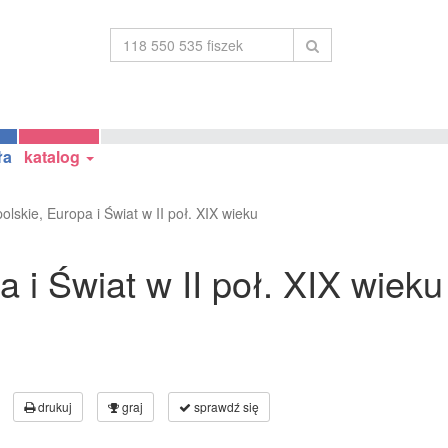
ła
katalog
olskie, Europa i Świat w II poł. XIX wieku
a i Świat w II poł. XIX wieku
drukuj
graj
sprawdź się