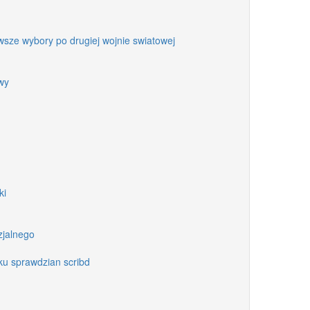
wsze wybory po drugiej wojnie swiatowej
wy
ki
zjalnego
eku sprawdzian scribd