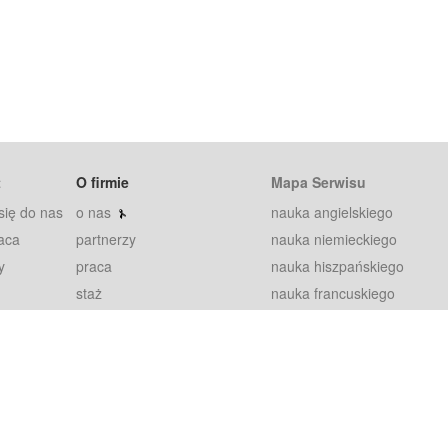
t
O firmie
Mapa Serwisu
się do nas
o nas
nauka angielskiego
aca
partnerzy
nauka niemieckiego
y
praca
nauka hiszpańskiego
staż
nauka francuskiego
blog
nauka rosyjskiego
in
2000+ opinii
nauka norweskiego
petytorów
nauka szwedzkiego
Warunki
fiszki
100% gwarancja
sze pytania
najnowsze lekcje
regulamin