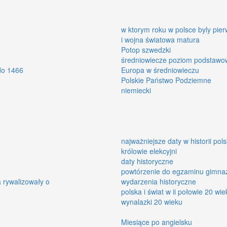
w ktorym roku w polsce byly pier
i wojna światowa matura
Potop szwedzki
średniowiecze poziom podstawo
 do 1466
Europa w średniowieczu
Polskie Państwo Podziemne
niemiecki
najważniejsze daty w historii pols
królowie elekcyjni
daty historyczne
powtórzenie do egzaminu gimna
 rywalizowały o
wydarzenia historyczne
polska i świat w ii połowie 20 wi
wynalazki 20 wieku
Miesiące po angielsku