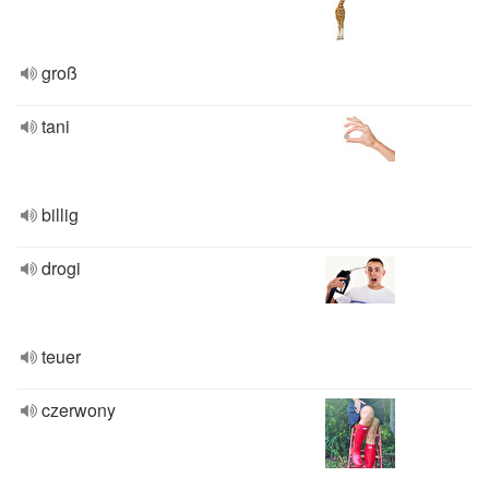
groß
tani
billig
drogi
teuer
czerwony