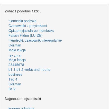
Zobacz podobne fiszki:
niemiecki podróże
Czasowniki z przyimkami
Opis przyjaciela po niemiecku
Falsch Frënn (LU-DE)
niemiecki, czasowniki nieregularne
German
Moja lekcja
درس من
Moja lekcja
23445678
b1.1-b1.2 verbs and nouns
business
Tag 4
German
B1/2
Najpopularniejsze fiszki
konnen odmiana