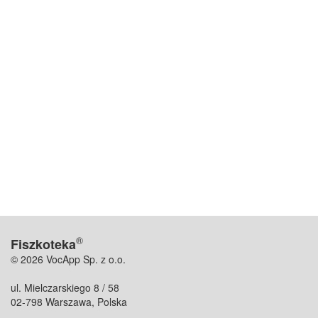
®
Fiszkoteka
© 2026 VocApp Sp. z o.o.
ul. Mielczarskiego 8 / 58
02-798 Warszawa, Polska