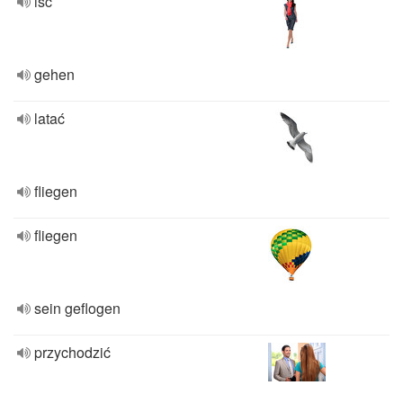
isc
gehen
latać
fliegen
fliegen
sein geflogen
przychodzić