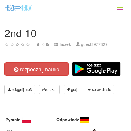
Toggl
naviga
2nd 10
0
20 fiszek
guest3977829
rozpocznij naukę
ściągnij mp3
drukuj
graj
sprawdź się
Pytanie
Odpowiedź