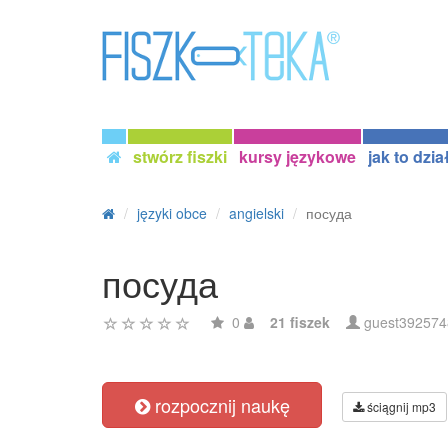
stwórz fiszki
kursy językowe
jak to dzia
języki obce
angielski
посуда
посуда
0
21 fiszek
guest392574
rozpocznij naukę
ściągnij mp3