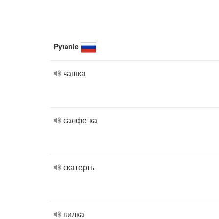
Pytanie
чашка
салфетка
скатерть
вилка