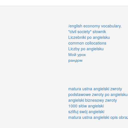
/english economy vocabulary.
"civil society" słownik
Liczebniki po angielsku
common collocations
Liczby po angielsku
Мой урок
рандом
matura ustna angielski zwroty
podstawowe zwroty po angielsku
angielski biznesowy zwroty
1000 słów angielski
szlifuj swój angielski
matura ustna angielski opis obra