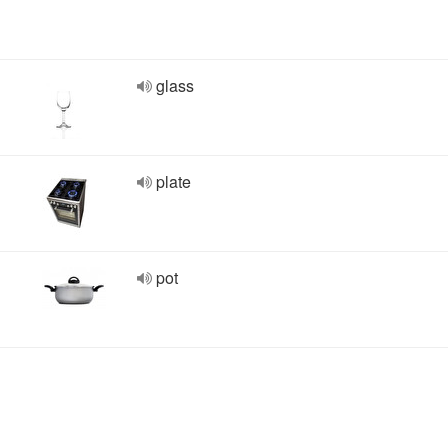
glass
plate
pot