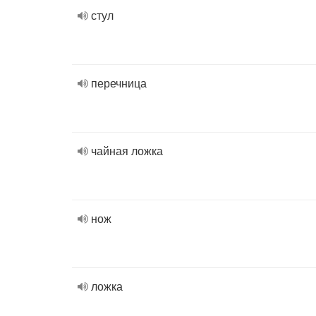
стул
перечница
чайная ложка
нож
ложка