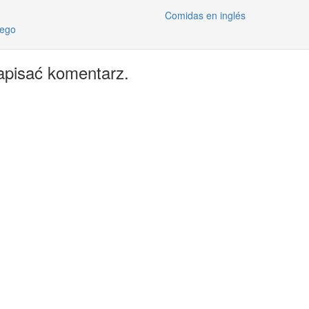
Comidas en inglés
iego
apisać komentarz.