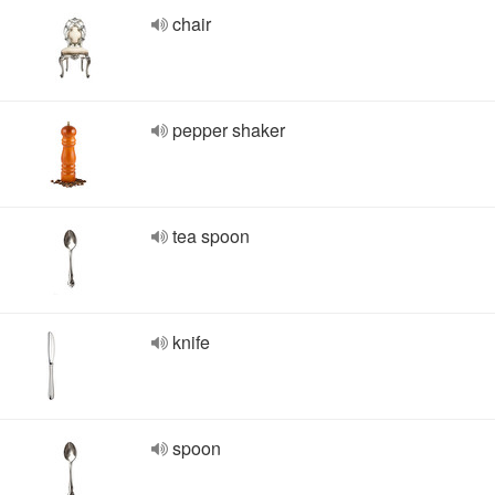
chair
pepper shaker
tea spoon
knife
spoon