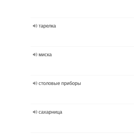
тарелка
миска
столовые приборы
сахарница