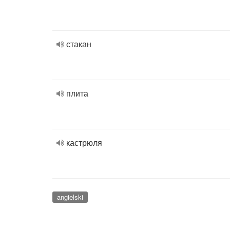
стакан
плита
кастрюля
angielski