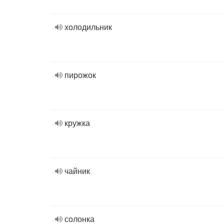
холодильник
пирожок
кружка
чайник
солонка