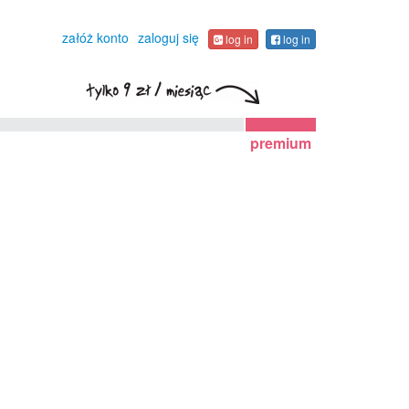
załóż konto
zaloguj się
log in
log in
premium