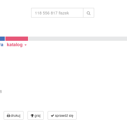
ła
katalog
8
drukuj
graj
sprawdź się