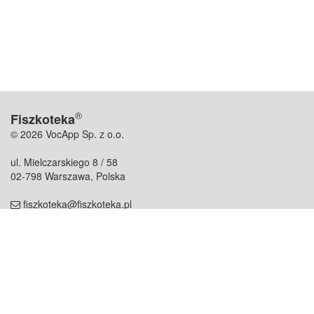
®
Fiszkoteka
© 2026 VocApp Sp. z o.o.
ul. Mielczarskiego 8 / 58
02-798 Warszawa, Polska
fiszkoteka@fiszkoteka.pl
NIP: 951 245 79 19
REGON: 369 727 696