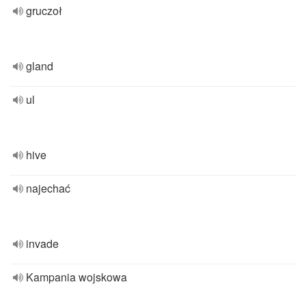
gruczoł
gland
ul
hive
najechać
invade
Kampania wojskowa