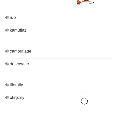
rub
kamuflaż
camouflage
dosłownie
literally
okrężny