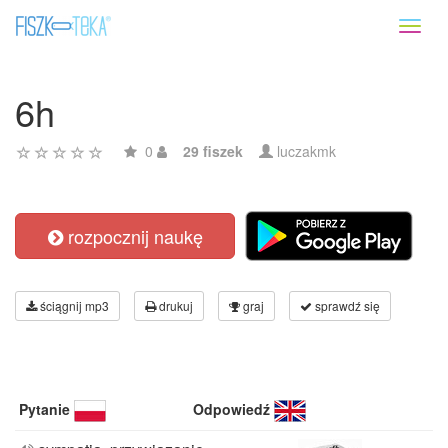
Toggl
naviga
6h
0
29 fiszek
luczakmk
rozpocznij naukę
ściągnij mp3
drukuj
graj
sprawdź się
Pytanie
Odpowiedź