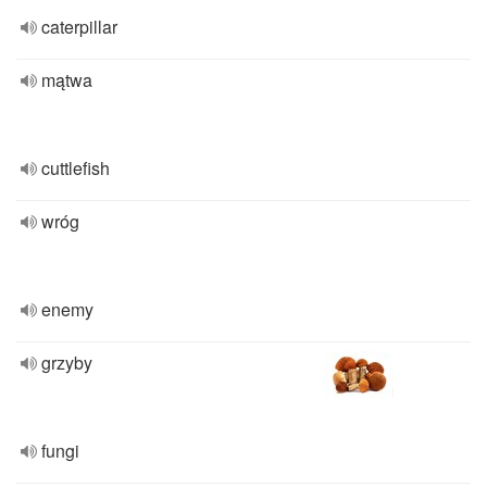
caterpillar
mątwa
cuttlefish
wróg
enemy
grzyby
fungi