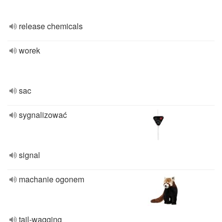
release chemicals
worek
sac
sygnalizować
signal
machanie ogonem
tail-wagging