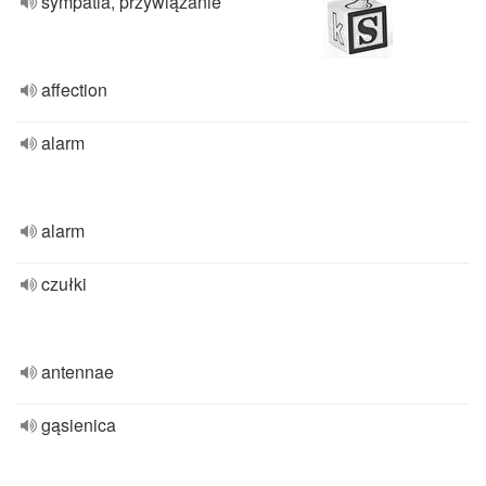
sympatia, przywiązanie
affection
alarm
alarm
czułki
antennae
gąsienica