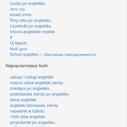
Liczby po angielsku
летс гоу
breed crime
Pory roku po angielsku
Liczebniki po angielsku
Imiona angielskie męskie
8
Új fejezet
Мой урок
School supplies — Школьные принадлежности
Najpopularniejsze fiszki
zakupy i usługi angielski
matura ustna angielski zwroty
miesiące po angielsku
podstawowe zwroty po angielsku
slang angielski
angielski biznesowy zwroty
napastnik w futbolu
1000 słów angielski
przymiotniki po angielsku