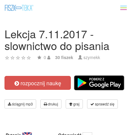
Toggl
naviga
Lekcja 7.11.2017 -
slownictwo do pisania
0
30 fiszek
szymekk
rozpocznij naukę
ściągnij mp3
drukuj
graj
sprawdź się