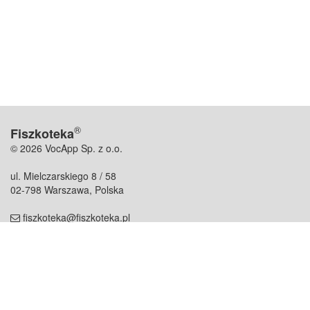
®
Fiszkoteka
© 2026 VocApp Sp. z o.o.
ul. Mielczarskiego 8 / 58
02-798 Warszawa, Polska
fiszkoteka@fiszkoteka.pl
NIP: 951 245 79 19
REGON: 369 727 696