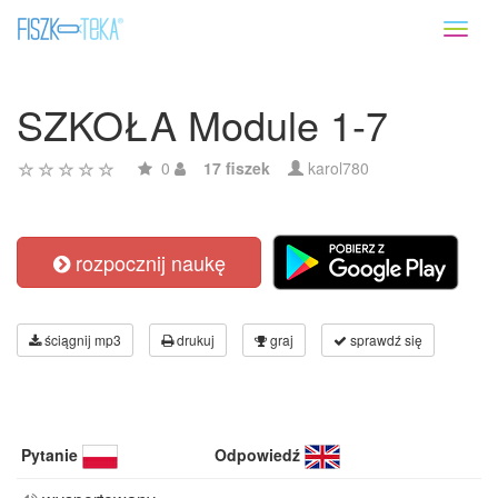
Toggl
naviga
SZKOŁA Module 1-7
0
17 fiszek
karol780
rozpocznij naukę
ściągnij mp3
drukuj
graj
sprawdź się
Pytanie
Odpowiedź