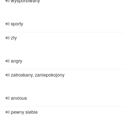
wysportowany
sporty
zły
angry
zatroskany, zaniepokojony
anxious
pewny siebie