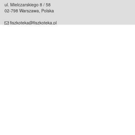
ul. Mielczarskiego 8 / 58
02-798 Warszawa, Polska
fiszkoteka@fiszkoteka.pl
NIP: 951 245 79 19
REGON: 369 727 696
Kontakt
O firmie
odezwij się do nas
o nas
współpraca
partnerzy
dla prasy
praca
staż
Oferty
blog