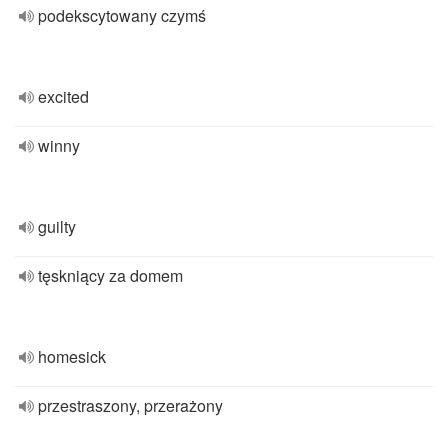
podekscytowany czymś
excited
winny
guilty
tęskniący za domem
homesick
przestraszony, przerażony