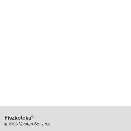
®
Fiszkoteka
© 2026 VocApp Sp. z o.o.