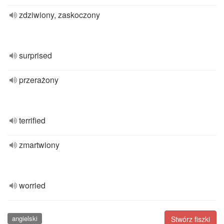
zdziwiony, zaskoczony
surprised
przerażony
terrified
zmartwiony
worried
angielski
Stwórz fiszki