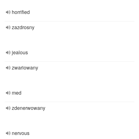
horrified
zazdrosny
jealous
zwariowany
med
zdenerwowany
nervous