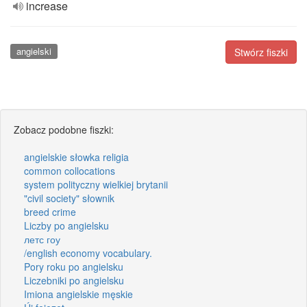
increase
angielski
Stwórz fiszki
Zobacz podobne fiszki:
angielskie słowka religia
common collocations
system polityczny wielkiej brytanii
"civil society" słownik
breed crime
Liczby po angielsku
летс гоу
/english economy vocabulary.
Pory roku po angielsku
Liczebniki po angielsku
Imiona angielskie męskie