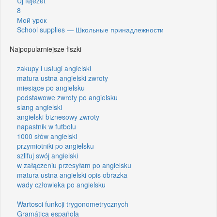
Új fejezet
8
Мой урок
School supplies — Школьные принадлежности
Najpopularniejsze fiszki
zakupy i usługi angielski
matura ustna angielski zwroty
miesiące po angielsku
podstawowe zwroty po angielsku
slang angielski
angielski biznesowy zwroty
napastnik w futbolu
1000 słów angielski
przymiotniki po angielsku
szlifuj swój angielski
w załączeniu przesyłam po angielsku
matura ustna angielski opis obrazka
wady człowieka po angielsku
Wartosci funkcji trygonometrycznych
Gramática española