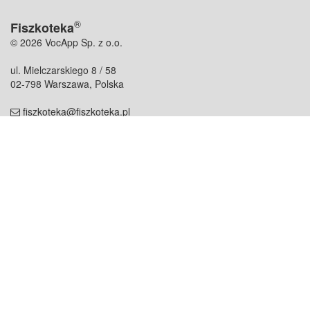
®
Fiszkoteka
© 2026 VocApp Sp. z o.o.
ul. Mielczarskiego 8 / 58
02-798 Warszawa, Polska
fiszkoteka@fiszkoteka.pl
NIP: 951 245 79 19
REGON: 369 727 696
Kontakt
O firmie
odezwij się do nas
o nas
współpraca
partnerzy