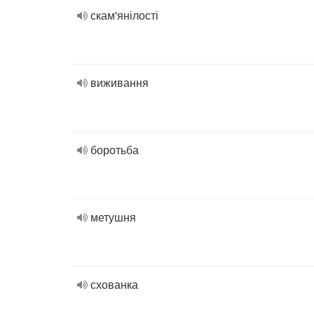
скам'янілості
виживання
боротьба
метушня
схованка