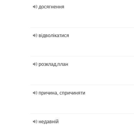
досягнення
відволікатися
розклад,план
причина, спричиняти
недавній