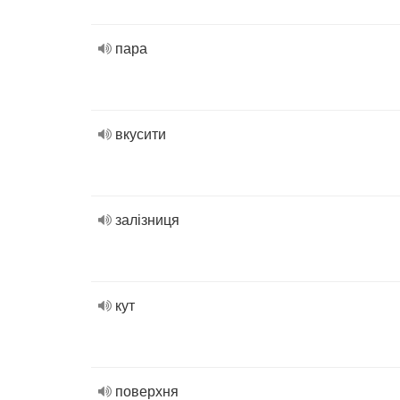
пара
вкусити
залізниця
кут
поверхня