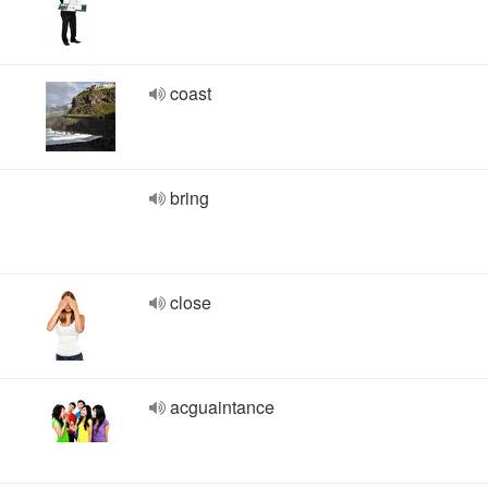
coast
bring
close
acguaintance