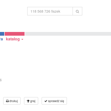
ła
katalog
6
drukuj
graj
sprawdź się