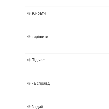
збирати
вирішити
Під час
на справді
блідий