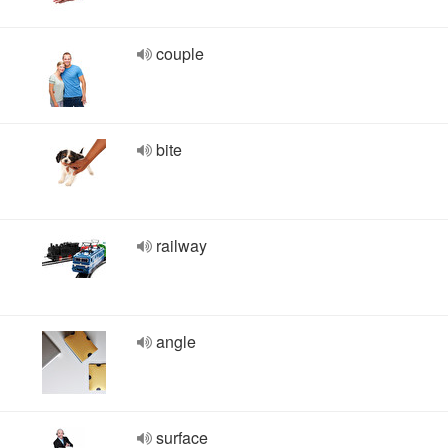
couple
bite
railway
angle
surface