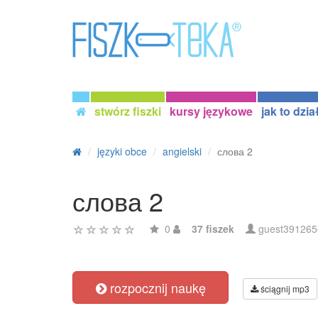
stwórz fiszki
kursy językowe
jak to dzia
języki obce
angielski
слова 2
слова 2
0
37 fiszek
guest391265
rozpocznij naukę
ściągnij mp3