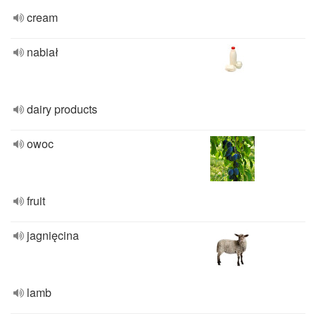
cream
nabiał
dairy products
owoc
fruit
jagnięcina
lamb