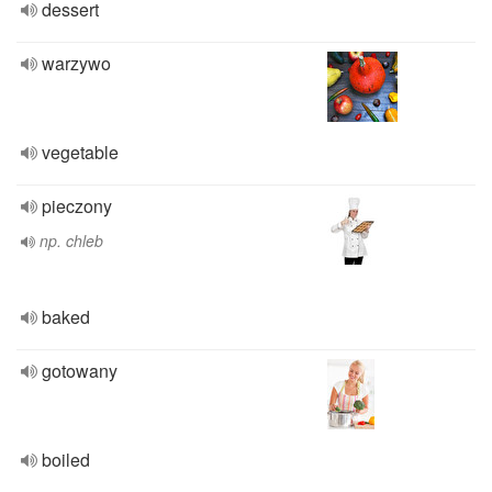
dessert
warzywo
vegetable
pieczony
np. chleb
baked
gotowany
boiled