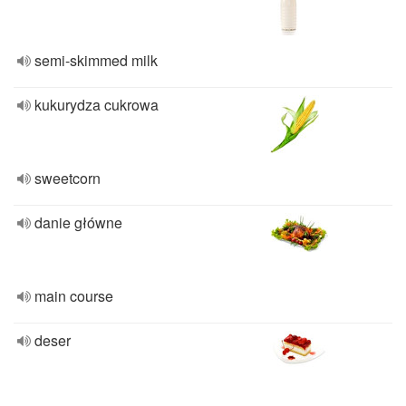
semi-skimmed milk
kukurydza cukrowa
sweetcorn
danie główne
main course
deser