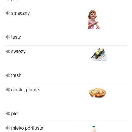
smaczny
tasty
świeży
fresh
ciasto, placek
pie
mleko półtłuste