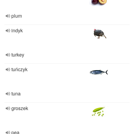
plum
indyk
turkey
tuńczyk
tuna
groszek
pea