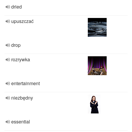
dried
upuszczać
drop
rozrywka
entertainment
niezbędny
essential