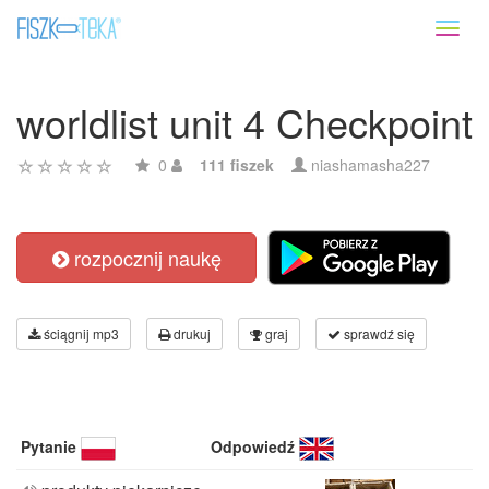
Toggl
naviga
worldlist unit 4 Checkpoint
0
111 fiszek
niashamasha227
rozpocznij naukę
ściągnij mp3
drukuj
graj
sprawdź się
Pytanie
Odpowiedź