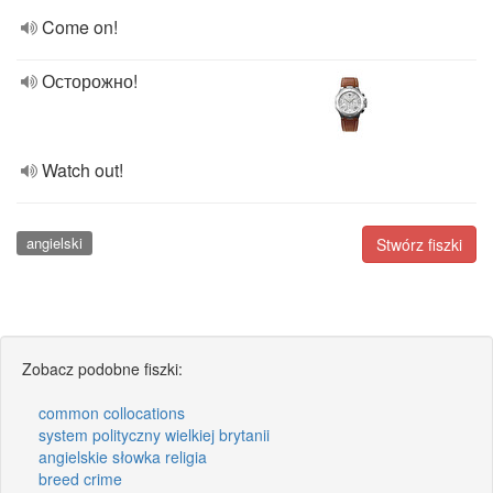
Come on!
Осторожно!
Watch out!
angielski
Stwórz fiszki
Zobacz podobne fiszki:
common collocations
system polityczny wielkiej brytanii
angielskie słowka religia
breed crime