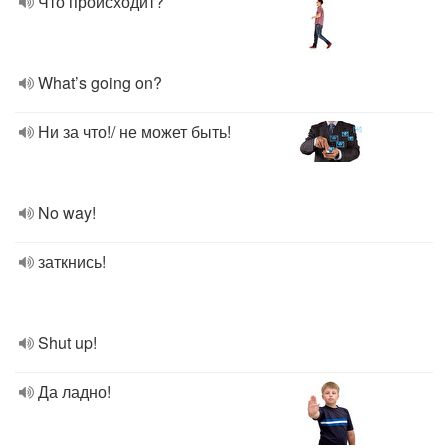
Что происходит?
What’s going on?
Ни за что!/ не может быть!
No way!
заткнись!
Shut up!
Да ладно!