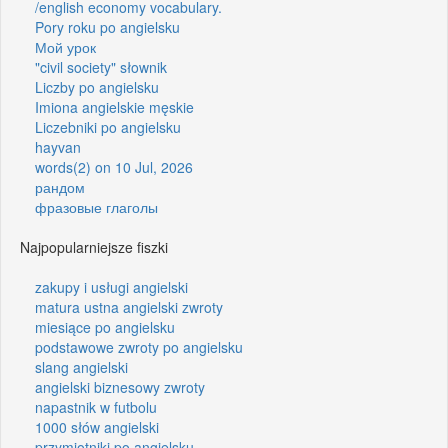
/english economy vocabulary.
Pory roku po angielsku
Мой урок
"civil society" słownik
Liczby po angielsku
Imiona angielskie męskie
Liczebniki po angielsku
hayvan
words(2) on 10 Jul, 2026
рандом
фразовые глаголы
Najpopularniejsze fiszki
zakupy i usługi angielski
matura ustna angielski zwroty
miesiące po angielsku
podstawowe zwroty po angielsku
slang angielski
angielski biznesowy zwroty
napastnik w futbolu
1000 słów angielski
przymiotniki po angielsku