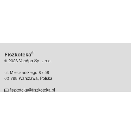
®
Fiszkoteka
© 2026 VocApp Sp. z o.o.
ul. Mielczarskiego 8 / 58
02-798 Warszawa, Polska
fiszkoteka@fiszkoteka.pl
NIP: 951 245 79 19
REGON: 369 727 696