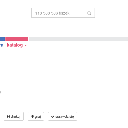
ła
katalog
3
drukuj
graj
sprawdź się