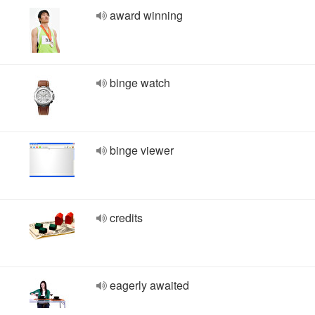
award winning
binge watch
binge viewer
credits
eagerly awaited