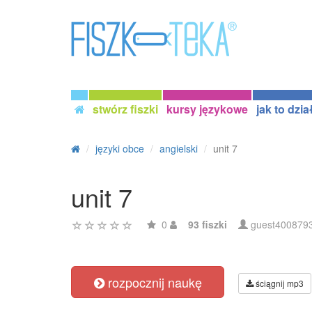
stwórz fiszki
kursy językowe
jak to dzia
języki obce
angielski
unit 7
unit 7
0
93 fiszki
guest400879
rozpocznij naukę
ściągnij mp3