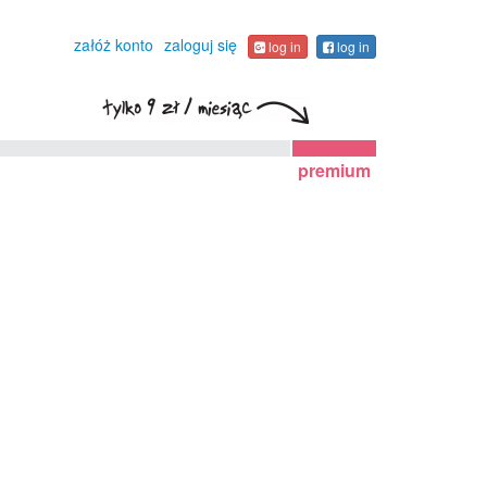
załóż konto
zaloguj się
log in
log in
premium