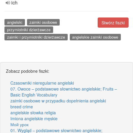
ich
angielski
zaimki osobowe
Stwórz fiszki
przymiotniki dzierżawcze
zaimki i przymiotniki dzierżawcze
angielskie zaimki osobowe
Zobacz podobne fiszki:
Czasowniki nieregularne angielski
07. Owoce – podstawowe słownictwo angielskie; Fruits –
Basic English Vocabulary
zaimki osobowe w przypadku dopełnienia angielski
breed crime
angielskie słowka religia
Imiona angielskie męskie
Мой урок
01. Wygląd – podstawowe słownictwo angielskie;