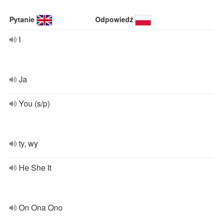
Pytanie
Odpowiedź
I
Ja
You (s/p)
ty, wy
He She It
On Ona Ono