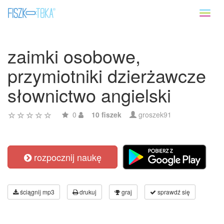
Toggl
naviga
zaimki osobowe,
przymiotniki dzierżawcze
słownictwo angielski
0
10 fiszek
groszek91
rozpocznij naukę
ściągnij mp3
drukuj
graj
sprawdź się