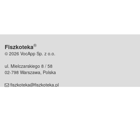
®
Fiszkoteka
© 2026 VocApp Sp. z o.o.
ul. Mielczarskiego 8 / 58
02-798 Warszawa, Polska
fiszkoteka@fiszkoteka.pl
NIP: 951 245 79 19
REGON: 369 727 696