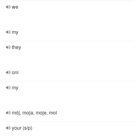
we
my
they
oni
my
mój, moja, moje, moi
your (s/p)