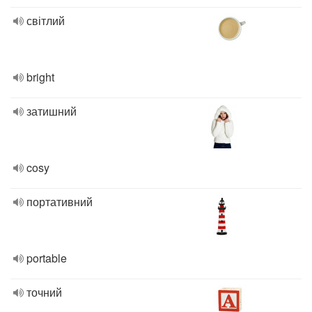
світлий
bright
затишний
cosy
портативний
portable
точний