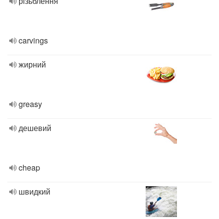
різьблення
carvings
жирний
greasy
дешевий
cheap
швидкий