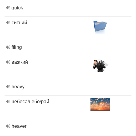
quick
ситний
filing
важкий
heavy
небеса/небо/рай
heaven