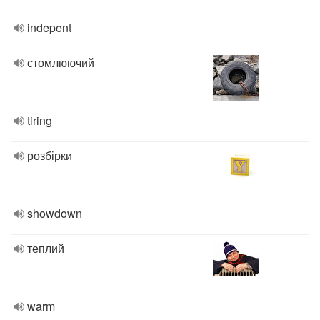
indepent
стомлюючий
tiring
розбірки
showdown
теплий
warm