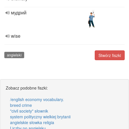
мудрий
wise
angielski
Stwórz fiszki
Zobacz podobne fiszki:
/english economy vocabulary.
breed crime
"civil society" słownik
system polityczny wielkiej brytanii
angielskie słowka religia
Liczby po angielsku