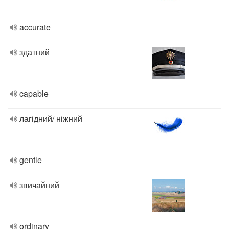
accurate
здатний
capable
лагідний/ ніжний
gentle
звичайний
ordinary