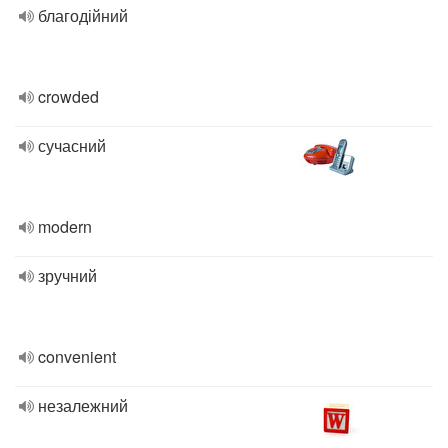
благодійний
crowded
сучасний
modern
зручний
convenient
незалежний