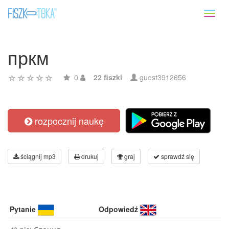
Toggl
naviga
пркм
0
22 fiszki
guest3912656
rozpocznij naukę
ściągnij mp3
drukuj
graj
sprawdź się
Pytanie
Odpowiedź