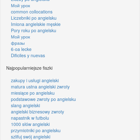
Мой урок
common collocations
Liczebniki po angielsku
Imiona angielskie męskie
Pory roku po angielsku
Мой урок
фразы
6-oa lecke
Dificiles y nuevas
Najpopularniejsze fiszki
zakupy i usługi angielski
matura ustna angielski zwroty
miesiące po angielsku
podstawowe zwroty po angielsku
slang angielski
angielski biznesowy zwroty
napastnik w futbolu
1000 słów angielski
przymiotniki po angielsku
szlifuj swój angielski