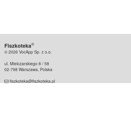
®
Fiszkoteka
© 2026 VocApp Sp. z o.o.
ul. Mielczarskiego 8 / 58
02-798 Warszawa, Polska
fiszkoteka@fiszkoteka.pl
NIP: 951 245 79 19
REGON: 369 727 696