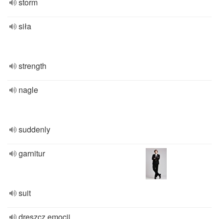
storm
siła
strength
nagle
suddenly
garnitur
suit
dreszcz emocji