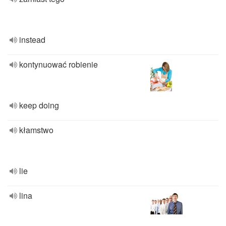
instead
kontynuować robienie
keep doing
kłamstwo
lie
lina