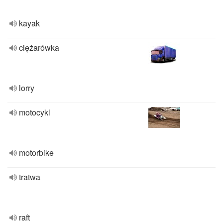
kayak
ciężarówka
lorry
motocykl
motorbike
tratwa
raft