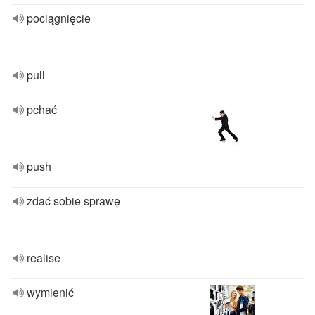
pociągnięcie
pull
pchać
push
zdać sobie sprawę
realise
wymienić