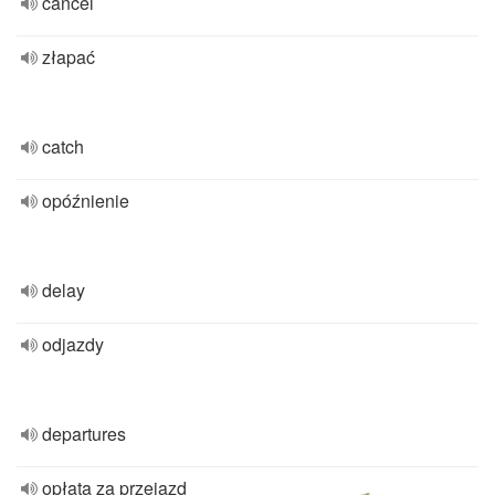
cancel
złapać
catch
opóźnienie
delay
odjazdy
departures
opłata za przejazd