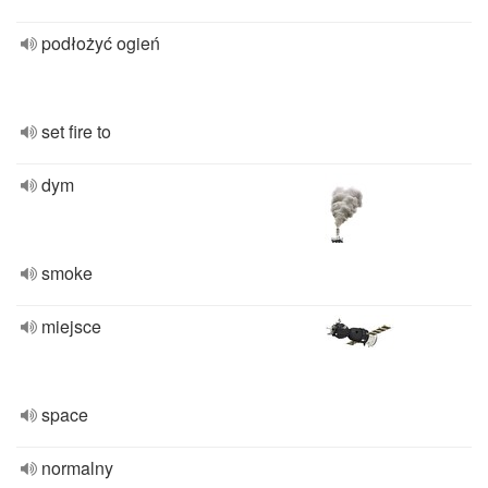
podłożyć ogień
set fire to
dym
smoke
miejsce
space
normalny