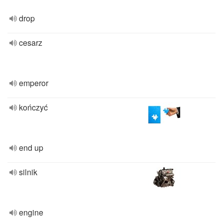
drop
cesarz
emperor
kończyć
end up
silnik
engine