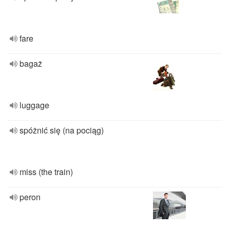
fare
bagaż
luggage
spóżnić się (na pociąg)
miss (the train)
peron