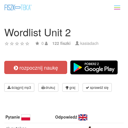
Toggl
naviga
Wordlist Unit 2
0
122 fiszki
kasiadach
rozpocznij naukę
ściągnij mp3
drukuj
graj
sprawdź się
Pytanie
Odpowiedź