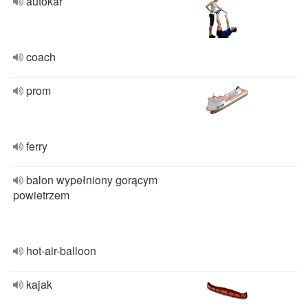
autokar
coach
prom
ferry
balon wypełniony gorącym
powietrzem
hot-air-balloon
kajak