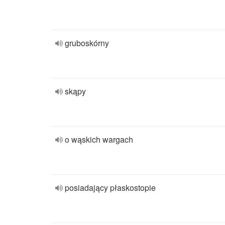
gruboskórny
skąpy
o wąskich wargach
posiadający płaskostopie