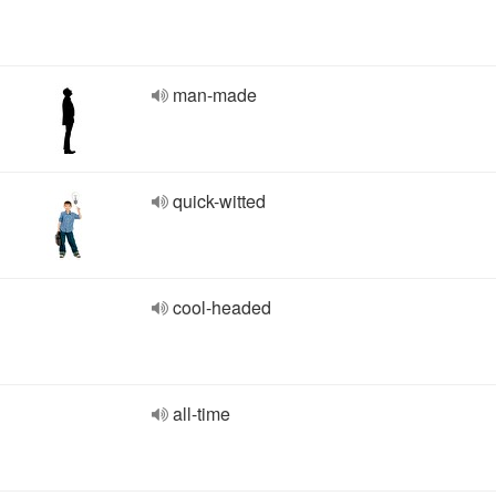
man-made
quick-witted
cool-headed
all-time