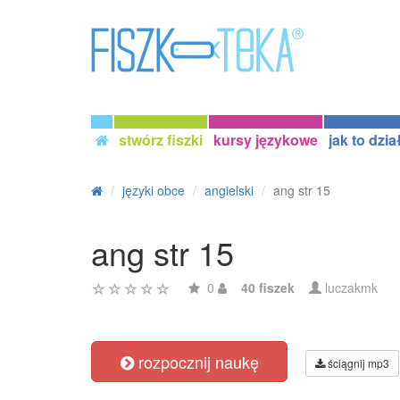
stwórz fiszki
kursy językowe
jak to dzia
języki obce
angielski
ang str 15
ang str 15
0
40 fiszek
luczakmk
rozpocznij naukę
ściągnij mp3