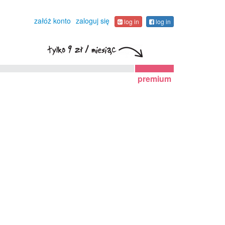
załóż konto
zaloguj się
log in
log in
premium