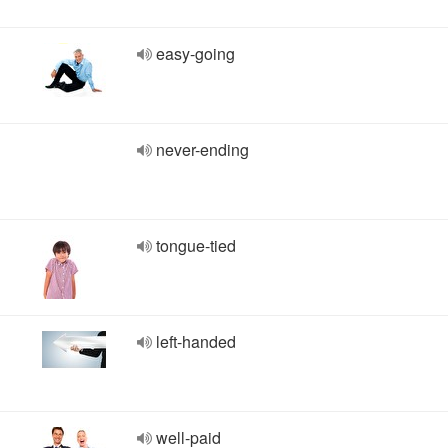
easy-going
never-ending
tongue-tied
left-handed
well-paid