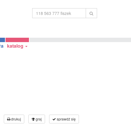
ła
katalog
drukuj
graj
sprawdź się