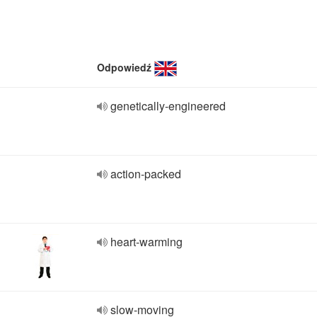
Odpowiedź
genetically-engineered
action-packed
heart-warming
slow-moving