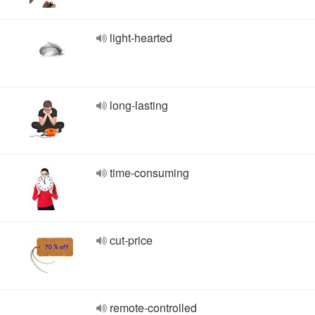
light-hearted
long-lasting
time-consuming
cut-price
remote-controlled