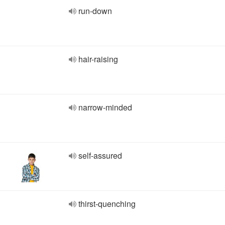
run-down
hair-raising
narrow-minded
self-assured
thirst-quenching