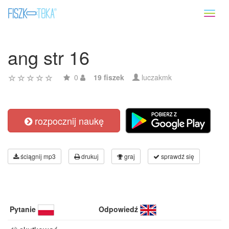
Toggl
naviga
ang str 16
0
19 fiszek
luczakmk
rozpocznij naukę
ściągnij mp3
drukuj
graj
sprawdź się
Pytanie
Odpowiedź