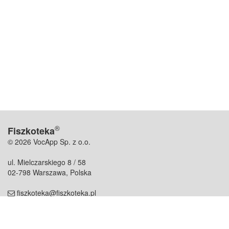
®
Fiszkoteka
© 2026 VocApp Sp. z o.o.
ul. Mielczarskiego 8 / 58
02-798 Warszawa, Polska
fiszkoteka@fiszkoteka.pl
NIP: 951 245 79 19
REGON: 369 727 696