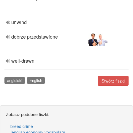
unwind
dobrze przedstawione
well-drawn
angielski
English
Stwórz fiszki
Zobacz podobne fiszki:
breed crime
/english economy vocabulary.