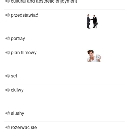
cultural and aesthetic enjoyment
przedstawiać
portray
plan filmowy
set
ckliwy
slushy
rozerwać się