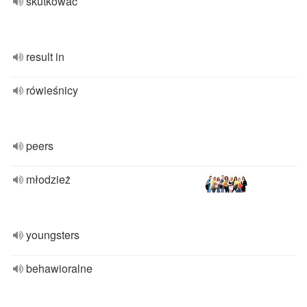
skutkować
result in
rówieśnicy
peers
młodzież
youngsters
behawioralne