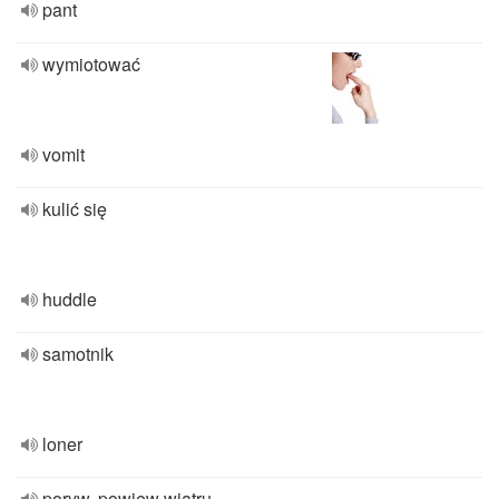
pant
wymiotować
vomit
kulić się
huddle
samotnik
loner
poryw, powiew wiatru