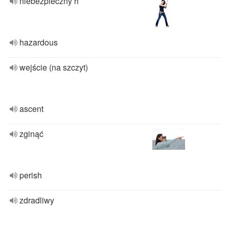
niebezpieczny h
hazardous
wejście (na szczyt)
ascent
zginąć
perish
zdradliwy