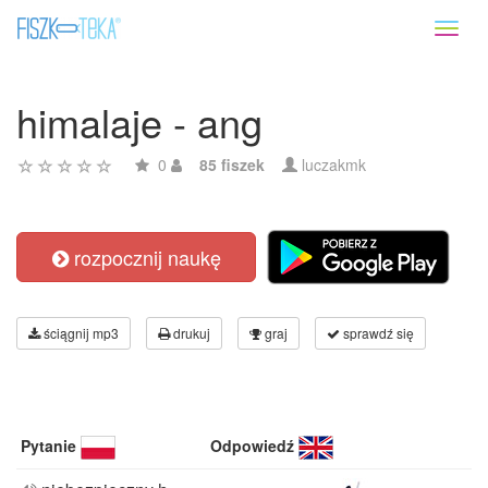
Toggl
naviga
himalaje - ang
0
85 fiszek
luczakmk
rozpocznij naukę
ściągnij mp3
drukuj
graj
sprawdź się
Pytanie
Odpowiedź