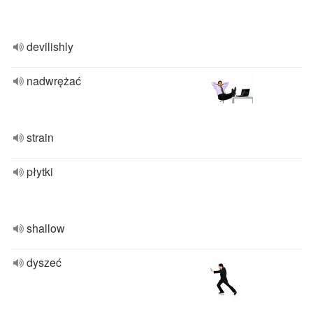
devilishly
nadwrężać
strain
płytki
shallow
dyszeć