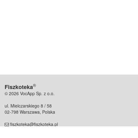
®
Fiszkoteka
© 2026 VocApp Sp. z o.o.
ul. Mielczarskiego 8 / 58
02-798 Warszawa, Polska
fiszkoteka@fiszkoteka.pl
NIP: 951 245 79 19