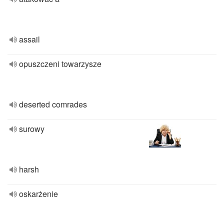
assail
opuszczeni towarzysze
deserted comrades
surowy
harsh
oskarżenie