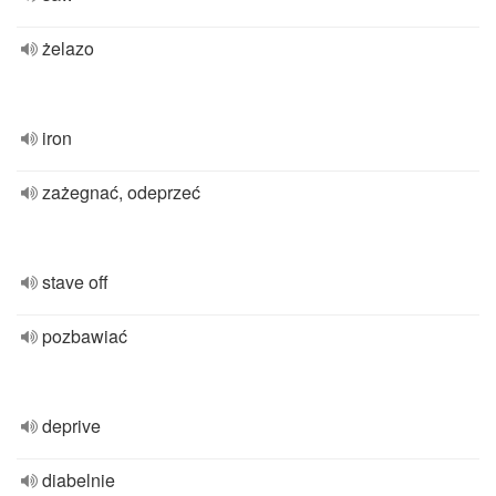
żelazo
iron
zażegnać, odeprzeć
stave off
pozbawiać
deprive
diabelnie