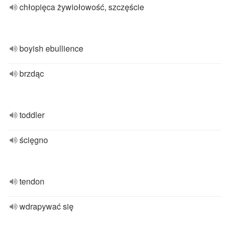
chłopięca żywiołowość, szczęście
boyish ebullience
brzdąc
toddler
ścięgno
tendon
wdrapywać się