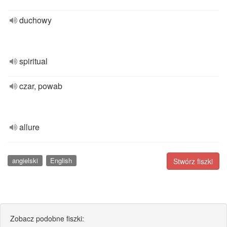
duchowy
spiritual
czar, powab
allure
angielski
English
Stwórz fiszki
Zobacz podobne fiszki: