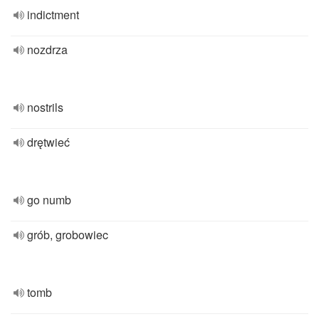
indictment
nozdrza
nostrils
drętwieć
go numb
grób, grobowiec
tomb