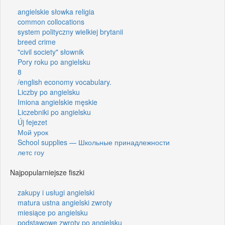
angielskie słowka religia
common collocations
system polityczny wielkiej brytanii
breed crime
"civil society" słownik
Pory roku po angielsku
8
/english economy vocabulary.
Liczby po angielsku
Imiona angielskie męskie
Liczebniki po angielsku
Új fejezet
Мой урок
School supplies — Школьные принадлежности
летс гоу
Najpopularniejsze fiszki
zakupy i usługi angielski
matura ustna angielski zwroty
miesiące po angielsku
podstawowe zwroty po angielsku