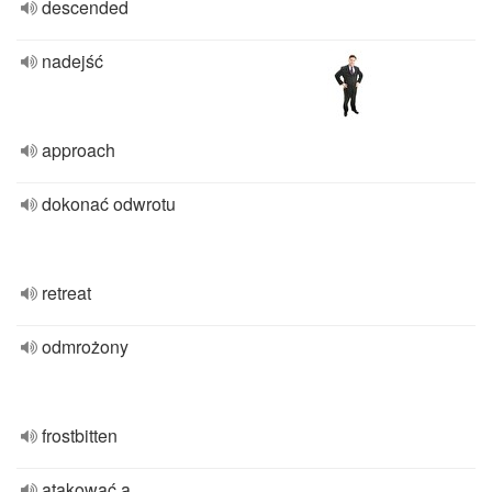
descended
nadejść
approach
dokonać odwrotu
retreat
odmrożony
frostbitten
atakować a