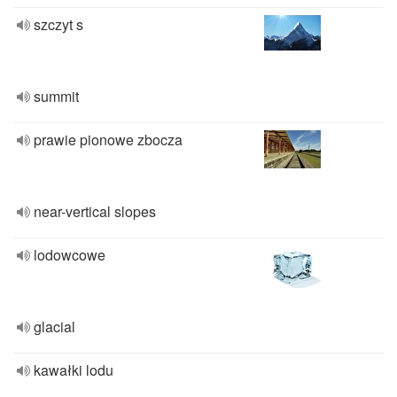
szczyt s
summit
prawie pionowe zbocza
near-vertical slopes
lodowcowe
glacial
kawałki lodu