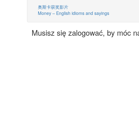
奥斯卡获奖影片
Money – English idioms and sayings
Musisz się zalogować, by móc n