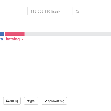
ła
katalog
drukuj
graj
sprawdź się