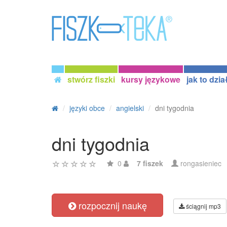
stwórz fiszki
kursy językowe
jak to dzia
języki obce
angielski
dni tygodnia
dni tygodnia
0
7 fiszek
rongasieniec
rozpocznij naukę
ściągnij mp3