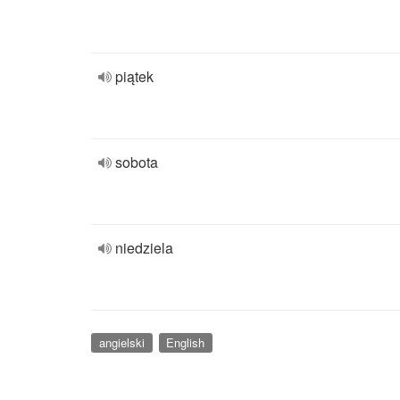
piątek
sobota
niedziela
angielski
English