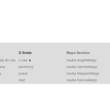
t
O firmie
Mapa Serwisu
się do nas
o nas
nauka angielskiego
aca
partnerzy
nauka niemieckiego
y
praca
nauka hiszpańskiego
staż
nauka francuskiego
blog
nauka rosyjskiego
in
2000+ opinii
nauka norweskiego
petytorów
nauka szwedzkiego
Warunki
fiszki
100% gwarancja