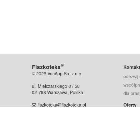
®
Fiszkoteka
Kontak
© 2026 VocApp Sp. z o.o.
odezwij 
współpr
ul. Mielczarskiego 8 / 58
02-798 Warszawa, Polska
dla pras
fiszkoteka@fiszkoteka.pl
Oferty
dla rodz
NIP: 951 245 79 19
dla kore
REGON: 369 727 696
Pomoc