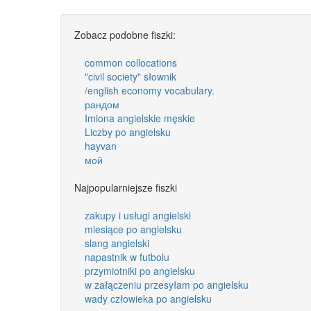
Zobacz podobne fiszki:
common collocations
"civil society" słownik
/english economy vocabulary.
рандом
Imiona angielskie męskie
Liczby po angielsku
hayvan
мой
Najpopularniejsze fiszki
zakupy i usługi angielski
miesiące po angielsku
slang angielski
napastnik w futbolu
przymiotniki po angielsku
w załączeniu przesyłam po angielsku
wady człowieka po angielsku