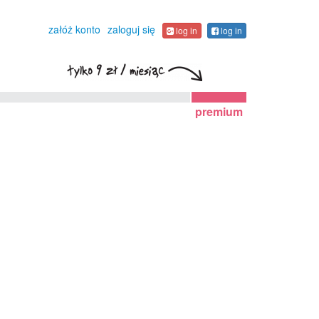
załóż konto
zaloguj się
log in
log in
premium