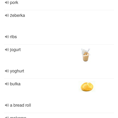
pork
żeberka
ribs
jogurt
yoghurt
bułka
a bread roll
makaron