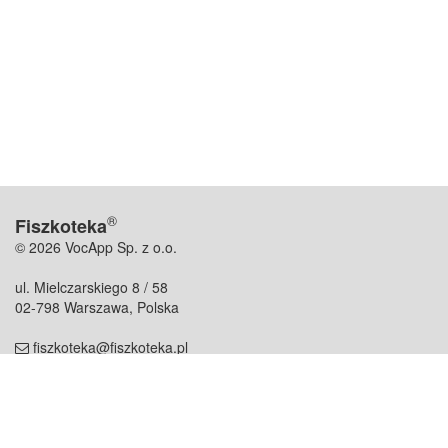
®
Fiszkoteka
© 2026 VocApp Sp. z o.o.
ul. Mielczarskiego 8 / 58
02-798 Warszawa, Polska
fiszkoteka@fiszkoteka.pl
NIP: 951 245 79 19
REGON: 369 727 696