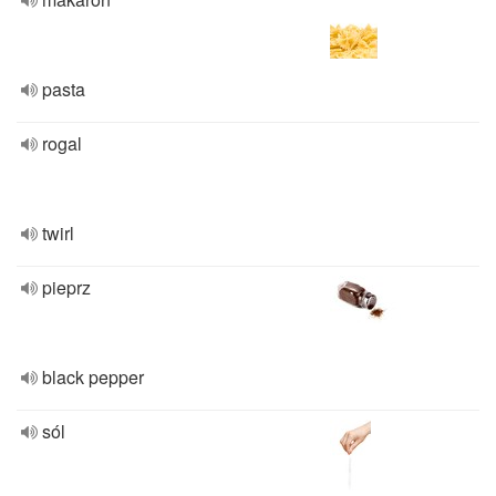
pasta
rogal
twirl
pieprz
black pepper
sól