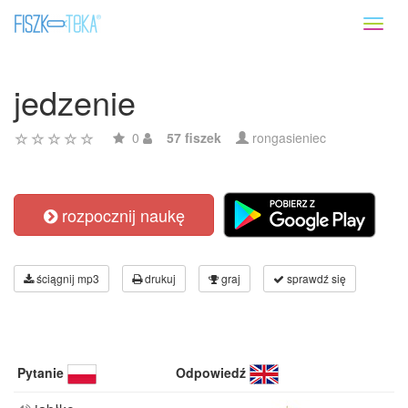
Toggl
naviga
jedzenie
0
57 fiszek
rongasieniec
rozpocznij naukę
ściągnij mp3
drukuj
graj
sprawdź się
Pytanie
Odpowiedź