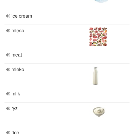
ice cream
mięso
meat
mleko
milk
ryż
rice