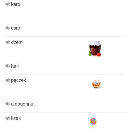
karp
carp
dżem
jam
pączek
a doughnut
lizak