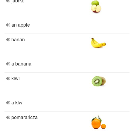
jabłko
an apple
banan
a banana
kiwi
a kiwi
pomarańcza