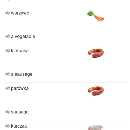
warzywo
a vegetable
kiełbasa
a sausage
parówka
sausage
kurczak