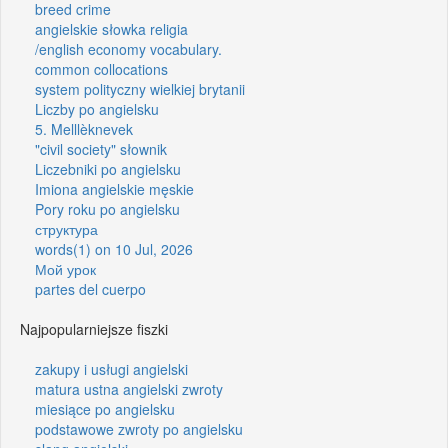
breed crime
angielskie słowka religia
/english economy vocabulary.
common collocations
system polityczny wielkiej brytanii
Liczby po angielsku
5. Melllèknevek
"civil society" słownik
Liczebniki po angielsku
Imiona angielskie męskie
Pory roku po angielsku
структура
words(1) on 10 Jul, 2026
Мой урок
partes del cuerpo
Najpopularniejsze fiszki
zakupy i usługi angielski
matura ustna angielski zwroty
miesiące po angielsku
podstawowe zwroty po angielsku