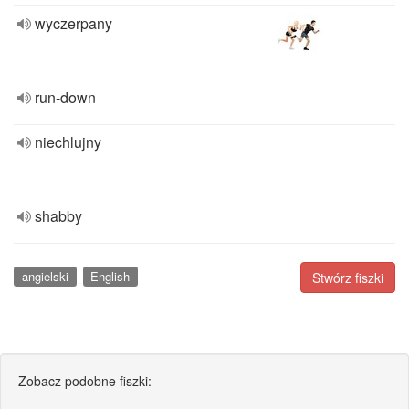
wyczerpany
run-down
niechlujny
shabby
angielski
English
Stwórz fiszki
Zobacz podobne fiszki: