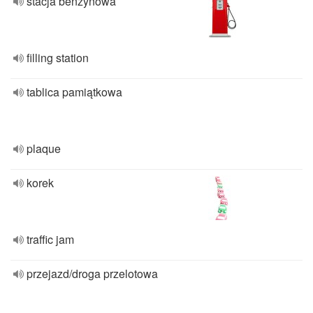
stacja benzynowa
filling station
tablica pamiątkowa
plaque
korek
traffic jam
przejazd/droga przelotowa