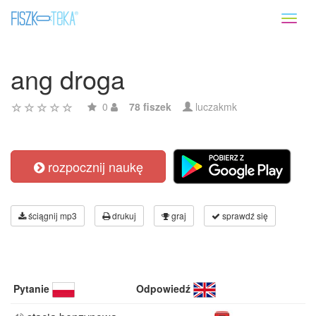
Toggl
naviga
ang droga
0
78 fiszek
luczakmk
rozpocznij naukę
ściągnij mp3
drukuj
graj
sprawdź się
Pytanie
Odpowiedź