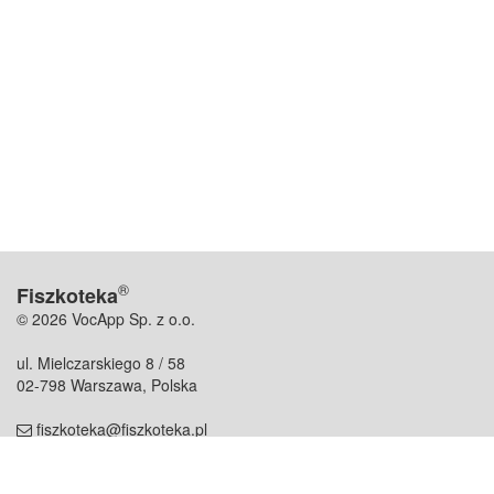
®
Fiszkoteka
© 2026 VocApp Sp. z o.o.
ul. Mielczarskiego 8 / 58
02-798 Warszawa, Polska
fiszkoteka@fiszkoteka.pl
NIP: 951 245 79 19