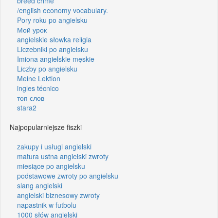
breed crime
/english economy vocabulary.
Pory roku po angielsku
Мой урок
angielskie słowka religia
Liczebniki po angielsku
Imiona angielskie męskie
Liczby po angielsku
Meine Lektion
ingles técnico
топ слов
stara2
Najpopularniejsze fiszki
zakupy i usługi angielski
matura ustna angielski zwroty
miesiące po angielsku
podstawowe zwroty po angielsku
slang angielski
angielski biznesowy zwroty
napastnik w futbolu
1000 słów angielski