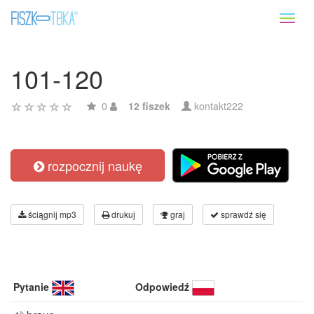
Toggl
naviga
101-120
0
12 fiszek
kontakt222
rozpocznij naukę
ściągnij mp3
drukuj
graj
sprawdź się
Pytanie
Odpowiedź