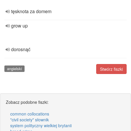
tęsknota za domem
grow up
dorosnąć
angielski
Stwórz fiszki
Zobacz podobne fiszki:
common collocations
"civil society" słownik
system polityczny wielkiej brytanii