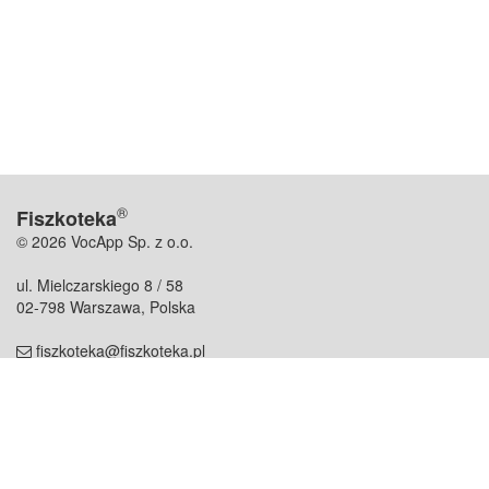
®
Fiszkoteka
© 2026 VocApp Sp. z o.o.
ul. Mielczarskiego 8 / 58
02-798 Warszawa, Polska
fiszkoteka@fiszkoteka.pl
NIP: 951 245 79 19
REGON: 369 727 696