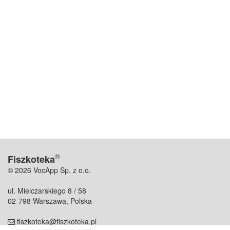
®
Fiszkoteka
© 2026 VocApp Sp. z o.o.
ul. Mielczarskiego 8 / 58
02-798 Warszawa, Polska
fiszkoteka@fiszkoteka.pl