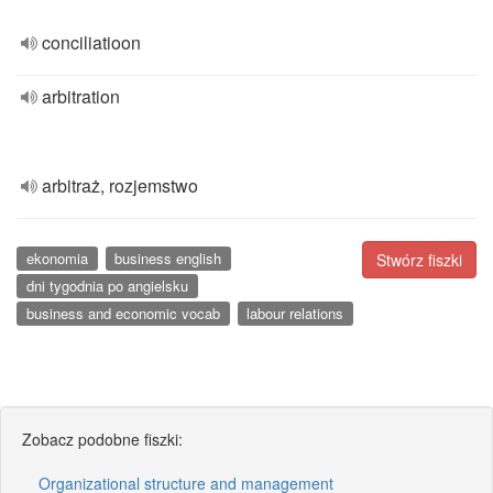
conciliatioon
arbitration
arbitraż, rozjemstwo
ekonomia
business english
Stwórz fiszki
dni tygodnia po angielsku
business and economic vocab
labour relations
Zobacz podobne fiszki:
Organizational structure and management