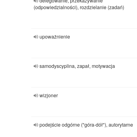
delegowanie, przekazywanie
(odpowiedzialności), rozdzielanie (zadań)
upoważnienie
samodyscyplina, zapał, motywacja
wizjoner
podejście odgórne ("góra-dół"), autorytarne