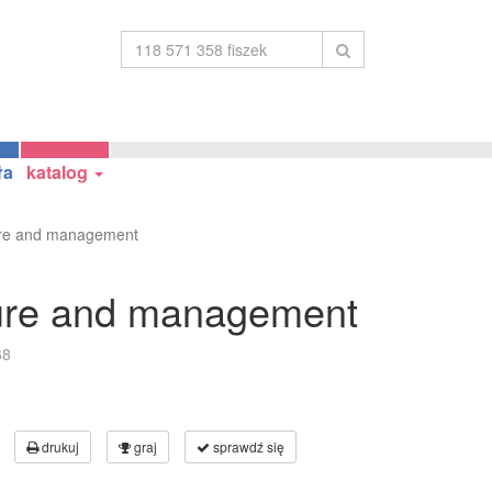
ła
katalog
ture and management
ture and management
68
drukuj
graj
sprawdź się