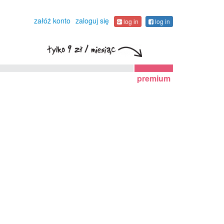
załóż konto
zaloguj się
log in
log in
premium