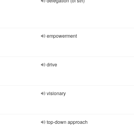
delegation (of sth)
empowerment
drive
visionary
top-down approach