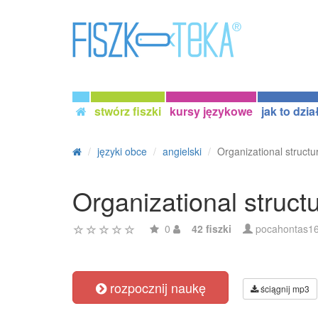
stwórz fiszki
kursy językowe
jak to dzia
języki obce
angielski
Organizational struc
Organizational struc
0
42 fiszki
pocahontas1
rozpocznij naukę
ściągnij mp3