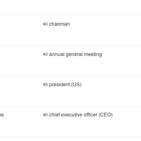
chairman
y
annual general meeting
president (US)
es
chief executive officer (CEO)