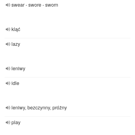
swear - swore - sworn
kląć
lazy
leniwy
idle
leniwy, bezczynny, próżny
play