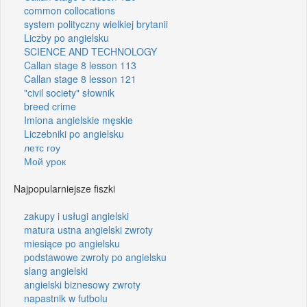
common collocations
system polityczny wielkiej brytanii
Liczby po angielsku
SCIENCE AND TECHNOLOGY
Callan stage 8 lesson 113
Callan stage 8 lesson 121
"civil society" słownik
breed crime
Imiona angielskie męskie
Liczebniki po angielsku
летс гоу
Мой урок
Najpopularniejsze fiszki
zakupy i usługi angielski
matura ustna angielski zwroty
miesiące po angielsku
podstawowe zwroty po angielsku
slang angielski
angielski biznesowy zwroty
napastnik w futbolu