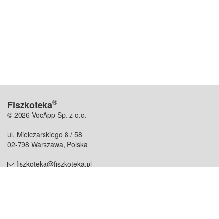
®
Fiszkoteka
© 2026 VocApp Sp. z o.o.
ul. Mielczarskiego 8 / 58
02-798 Warszawa, Polska
fiszkoteka@fiszkoteka.pl
NIP: 951 245 79 19
REGON: 369 727 696