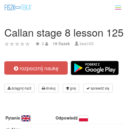
Toggl
naviga
Callan stage 8 lesson 125
0
19 fiszek
bea103
rozpocznij naukę
ściągnij mp3
drukuj
graj
sprawdź się
Pytanie
Odpowiedź