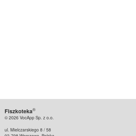
®
Fiszkoteka
© 2026 VocApp Sp. z o.o.
ul. Mielczarskiego 8 / 58
02-798 Warszawa, Polska