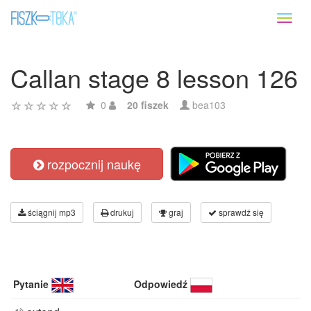
Toggl
naviga
Callan stage 8 lesson 126
0
20 fiszek
bea103
rozpocznij naukę
ściągnij mp3
drukuj
graj
sprawdź się
Pytanie
Odpowiedź