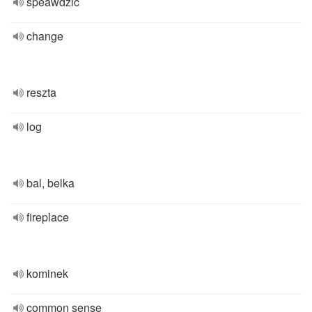
speawdzić
change
reszta
log
bal, belka
fireplace
kominek
common sense