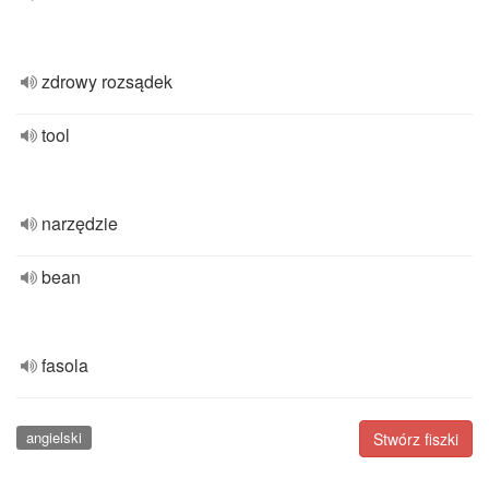
zdrowy rozsądek
tool
narzędzie
bean
fasola
angielski
Stwórz fiszki