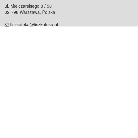
ul. Mielczarskiego 8 / 58
02-798 Warszawa, Polska
fiszkoteka@fiszkoteka.pl
NIP: 951 245 79 19
REGON: 369 727 696
Kontakt
O firmie
odezwij się do nas
o nas
współpraca
partnerzy
dla prasy
praca
staż
Oferty
blog