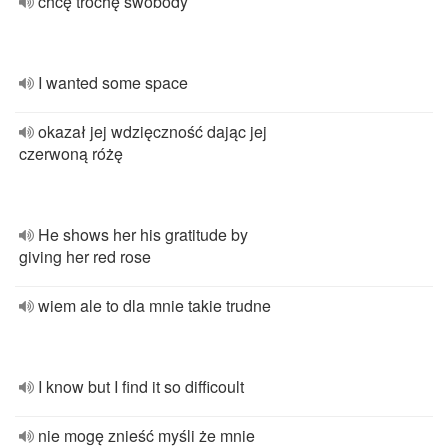
chcę trochę swobody
I wanted some space
okazał jej wdzięczność dając jej
czerwoną różę
He shows her his gratitude by
giving her red rose
wiem ale to dla mnie takie trudne
I know but I find it so difficoult
nie mogę znieść myśli że mnie