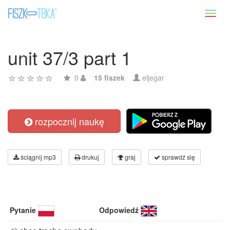
Toggl
naviga
unit 37/3 part 1
0
15 fiszek
eljegar
rozpocznij naukę
ściągnij mp3
drukuj
graj
sprawdź się
Pytanie
Odpowiedź