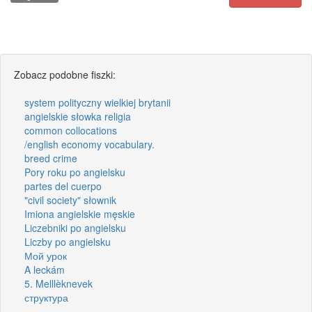
Zobacz podobne fiszki:
system polityczny wielkiej brytanii
angielskie słowka religia
common collocations
/english economy vocabulary.
breed crime
Pory roku po angielsku
partes del cuerpo
"civil society" słownik
Imiona angielskie męskie
Liczebniki po angielsku
Liczby po angielsku
Мой урок
A leckám
5. Melllèknevek
структура