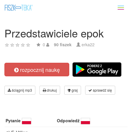
Toggl
naviga
Przedstawiciele epok
0
90 fiszek
erka22
rozpocznij naukę
ściągnij mp3
drukuj
graj
sprawdź się
Pytanie
Odpowiedź