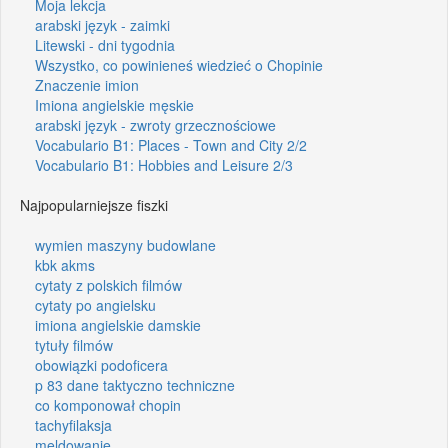
Moja lekcja
arabski język - zaimki
Litewski - dni tygodnia
Wszystko, co powinieneś wiedzieć o Chopinie
Znaczenie imion
Imiona angielskie męskie
arabski język - zwroty grzecznościowe
Vocabulario B1: Places - Town and City 2/2
Vocabulario B1: Hobbies and Leisure 2/3
Najpopularniejsze fiszki
wymien maszyny budowlane
kbk akms
cytaty z polskich filmów
cytaty po angielsku
imiona angielskie damskie
tytuły filmów
obowiązki podoficera
p 83 dane taktyczno techniczne
co komponował chopin
tachyfilaksja
meldowanie