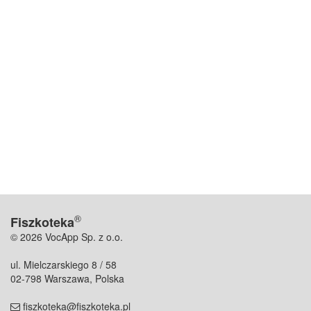
®
Fiszkoteka
© 2026 VocApp Sp. z o.o.
ul. Mielczarskiego 8 / 58
02-798 Warszawa, Polska
fiszkoteka@fiszkoteka.pl