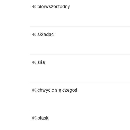
pierwszorzędny
składać
siła
chwycic się czegoś
blask