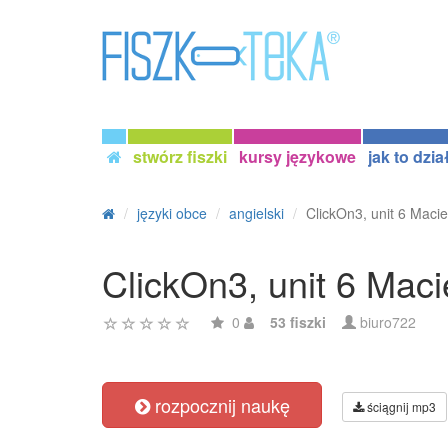
stwórz fiszki
kursy językowe
jak to dzia
języki obce
angielski
ClickOn3, unit 6 Maci
ClickOn3, unit 6 Maci
0
53 fiszki
biuro722
rozpocznij naukę
ściągnij mp3