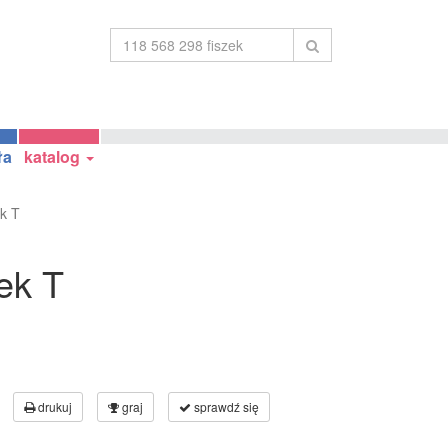
ła
katalog
ek T
ek T
drukuj
graj
sprawdź się