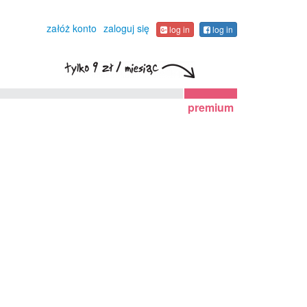
załóż konto
zaloguj się
log in
log in
premium