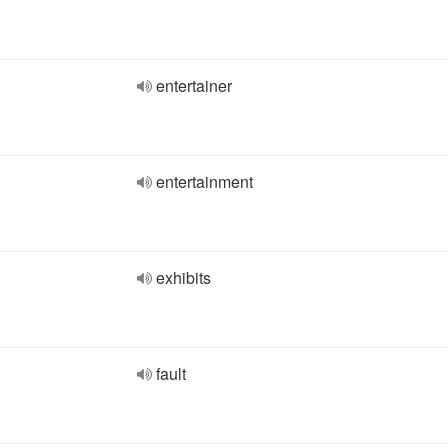
entertainer
entertainment
exhibits
fault