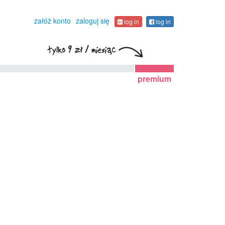
załóż konto
zaloguj się
log in
log in
premium