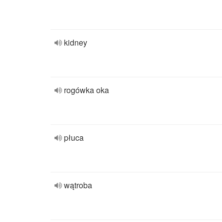
kidney
rogówka oka
płuca
wątroba