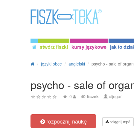
stwórz fiszki
kursy językowe
jak to dzia
języki obce
angielski
psycho - sale of organ
psycho - sale of orga
0
40 fiszek
eljegar
rozpocznij naukę
ściągnij mp3