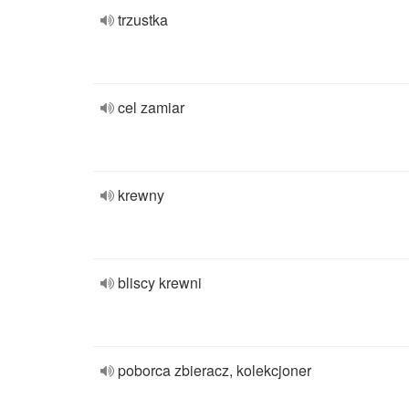
trzustka
cel zamiar
krewny
bliscy krewni
poborca zbieracz, kolekcjoner