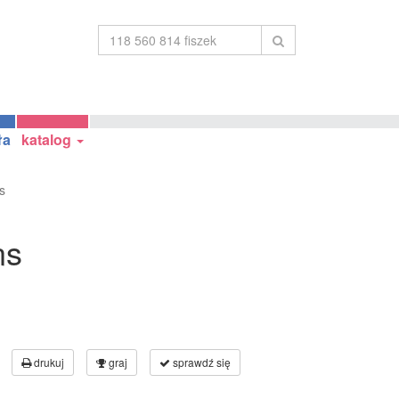
ła
katalog
s
ns
drukuj
graj
sprawdź się