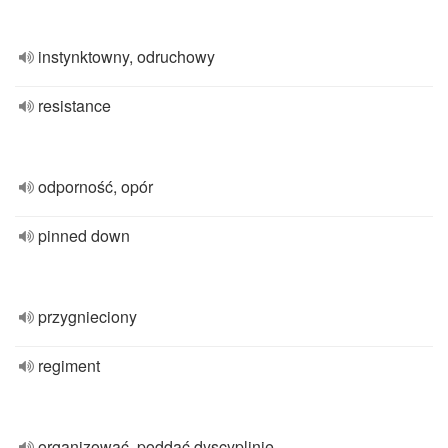
instynktowny, odruchowy
resistance
odporność, opór
pinned down
przygnieciony
regiment
organizować, poddać dyscyplinie