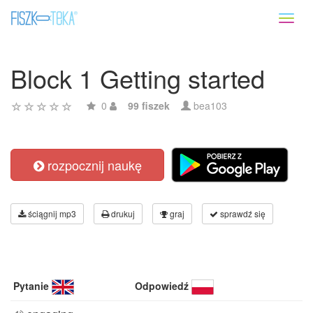
Toggl
naviga
Block 1 Getting started
0
99 fiszek
bea103
rozpocznij naukę
ściągnij mp3
drukuj
graj
sprawdź się
Pytanie
Odpowiedź