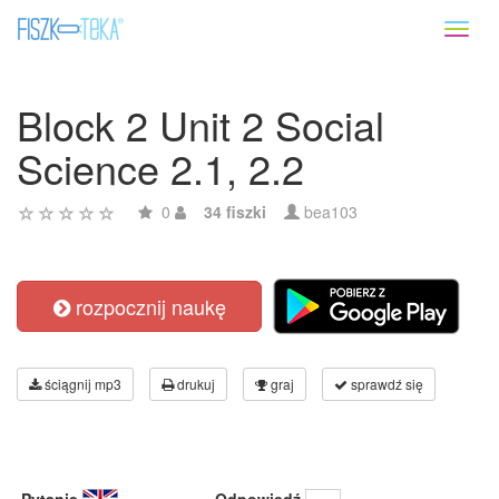
Toggl
naviga
Block 2 Unit 2 Social
Science 2.1, 2.2
0
34 fiszki
bea103
rozpocznij naukę
ściągnij mp3
drukuj
graj
sprawdź się