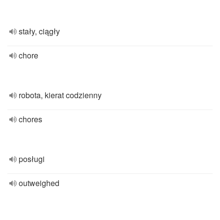
stały, ciągły
chore
robota, kierat codzienny
chores
posługi
outweighed