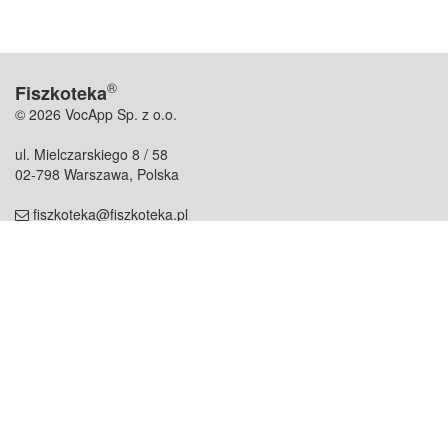
®
Fiszkoteka
© 2026 VocApp Sp. z o.o.
ul. Mielczarskiego 8 / 58
02-798 Warszawa, Polska
fiszkoteka@fiszkoteka.pl
NIP: 951 245 79 19
REGON: 369 727 696
Kontakt
O firmie