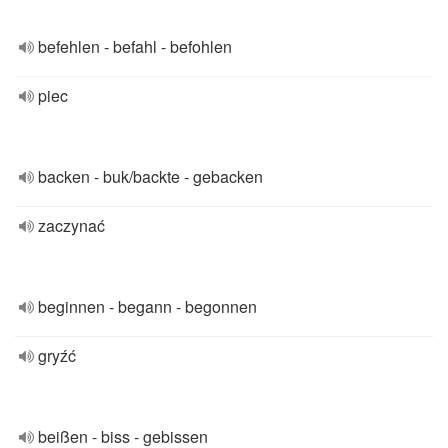
befehlen - befahl - befohlen
piec
backen - buk/backte - gebacken
zaczynać
beginnen - begann - begonnen
gryźć
beißen - biss - gebissen