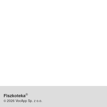
®
Fiszkoteka
© 2026 VocApp Sp. z o.o.