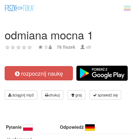
Toggl
naviga
odmiana mocna 1
0
78 fiszek
viii
rozpocznij naukę
ściągnij mp3
drukuj
graj
sprawdź się
Pytanie
Odpowiedź