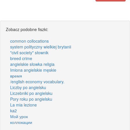
Zobacz podobne fiszki:
common collocations
system polityczny wielkiej brytanii
"civil society" słownik
breed crime
angielskie słowka religia
Imiona angielskie męskie
время
/english economy vocabulary.
Liczby po angielsku
Liczebniki po angielsku
Pory roku po angielsku
La mia lezione
ka2
Мой урок
коллокации