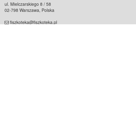
ul. Mielczarskiego 8 / 58
02-798 Warszawa, Polska
fiszkoteka@fiszkoteka.pl
NIP: 951 245 79 19
REGON: 369 727 696
Kontakt
O firmie
odezwij się do nas
o nas
współpraca
partnerzy
dla prasy
praca
staż
Oferty
blog