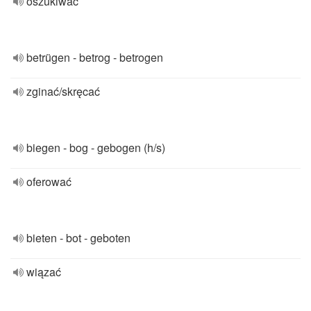
oszukiwać
betrügen - betrog - betrogen
zginać/skręcać
biegen - bog - gebogen (h/s)
oferować
bieten - bot - geboten
wiązać