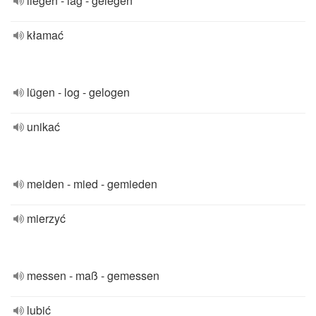
liegen - lag - gelegen
kłamać
lügen - log - gelogen
unikać
meiden - mied - gemieden
mierzyć
messen - maß - gemessen
lubić