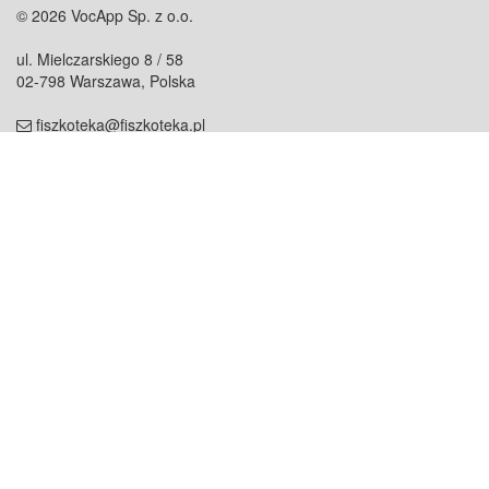
© 2026 VocApp Sp. z o.o.
ul. Mielczarskiego 8 / 58
02-798 Warszawa, Polska
fiszkoteka@fiszkoteka.pl
NIP: 951 245 79 19
REGON: 369 727 696
Kontakt
O firmie
odezwij się do nas
o nas
współpraca
partnerzy
dla prasy
praca