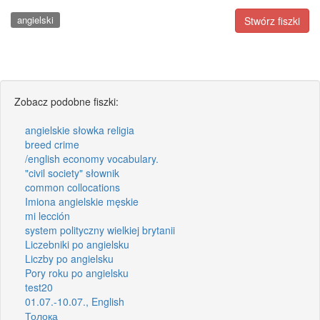
angielski
Stwórz fiszki
Zobacz podobne fiszki:
angielskie słowka religia
breed crime
/english economy vocabulary.
"civil society" słownik
common collocations
Imiona angielskie męskie
mi lección
system polityczny wielkiej brytanii
Liczebniki po angielsku
Liczby po angielsku
Pory roku po angielsku
test20
01.07.-10.07., English
Толока