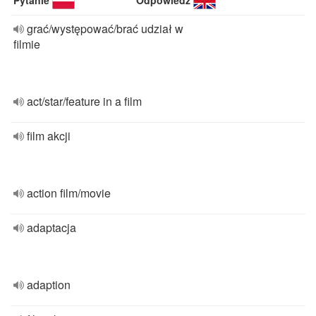
Pytanie
Odpowiedź
grać/występować/brać udział w
filmie
act/star/feature in a film
film akcji
action film/movie
adaptacja
adaption