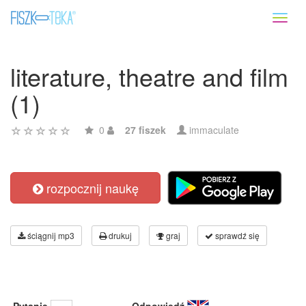
Toggl
naviga
literature, theatre and film
(1)
0
27 fiszek
immaculate
rozpocznij naukę
ściągnij mp3
drukuj
graj
sprawdź się