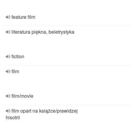
feature film
literatura piękna, beletrystyka
fiction
film
film/movie
film opart na książce/prawidzej
hisotrii