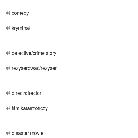
comedy
kryminał
detective/crime story
reżyserować/reżyser
direct/director
film katastroficzy
disaster movie