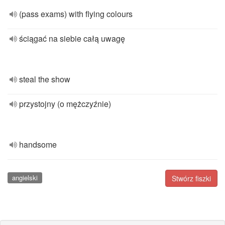
(pass exams) with flying colours
ściągać na siebie całą uwagę
steal the show
przystojny (o mężczyźnie)
handsome
angielski
Stwórz fiszki