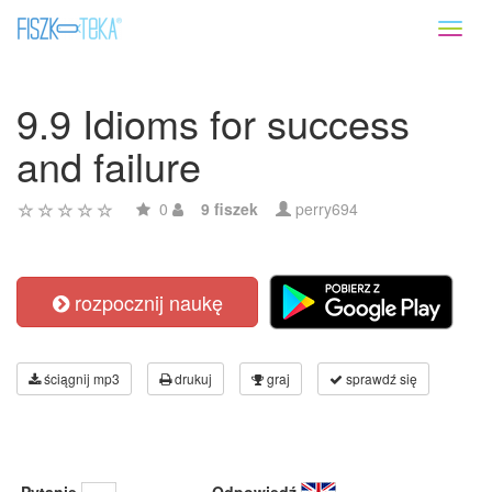
Toggl
naviga
9.9 Idioms for success
and failure
0
9 fiszek
perry694
rozpocznij naukę
ściągnij mp3
drukuj
graj
sprawdź się