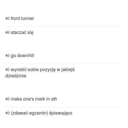
front runner
staczać się
go downhill
wyrobić sobie pozycję w jakiejś
dziedzinie
make one's mark in sth
(zdawać egzamin) śpiewająco