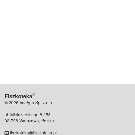
®
Fiszkoteka
© 2026 VocApp Sp. z o.o.
ul. Mielczarskiego 8 / 58
02-798 Warszawa, Polska
fiszkoteka@fiszkoteka.pl