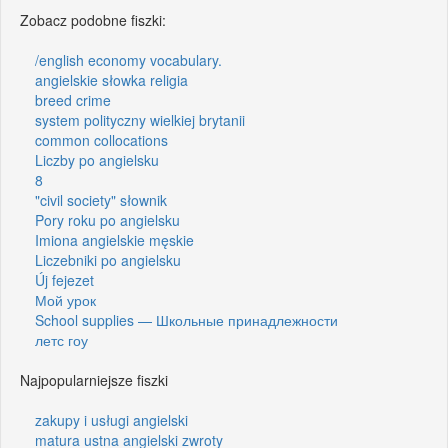
Zobacz podobne fiszki:
/english economy vocabulary.
angielskie słowka religia
breed crime
system polityczny wielkiej brytanii
common collocations
Liczby po angielsku
8
"civil society" słownik
Pory roku po angielsku
Imiona angielskie męskie
Liczebniki po angielsku
Új fejezet
Мой урок
School supplies — Школьные принадлежности
летс гоу
Najpopularniejsze fiszki
zakupy i usługi angielski
matura ustna angielski zwroty