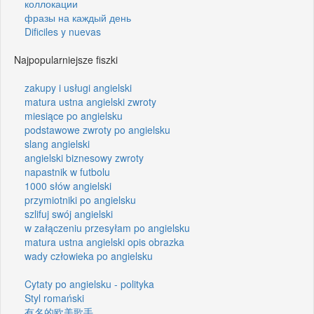
коллокации
фразы на каждый день
Dificiles y nuevas
Najpopularniejsze fiszki
zakupy i usługi angielski
matura ustna angielski zwroty
miesiące po angielsku
podstawowe zwroty po angielsku
slang angielski
angielski biznesowy zwroty
napastnik w futbolu
1000 słów angielski
przymiotniki po angielsku
szlifuj swój angielski
w załączeniu przesyłam po angielsku
matura ustna angielski opis obrazka
wady człowieka po angielsku
Cytaty po angielsku - polityka
Styl romański
有名的欧美歌手