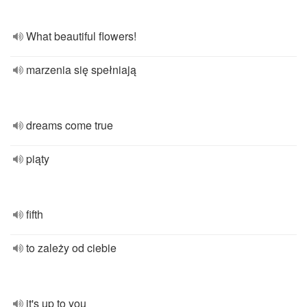
What beautiful flowers!
marzenia się spełniają
dreams come true
piąty
fifth
to zależy od ciebie
it's up to you