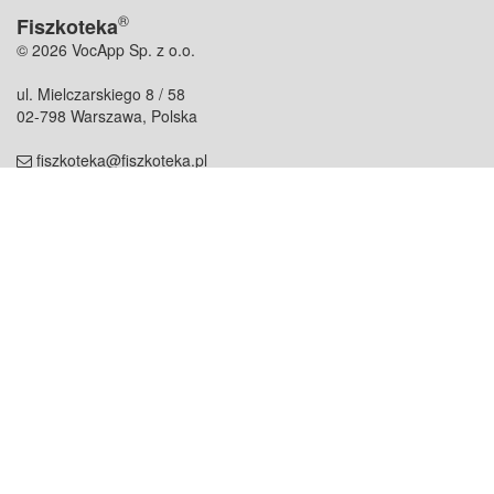
®
Fiszkoteka
© 2026 VocApp Sp. z o.o.
ul. Mielczarskiego 8 / 58
02-798 Warszawa, Polska
fiszkoteka@fiszkoteka.pl
NIP: 951 245 79 19
REGON: 369 727 696
Kontakt
O firmie
odezwij się do nas
o nas
współpraca
partnerzy