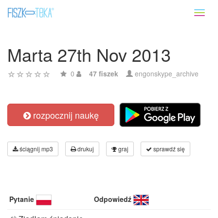
Toggl
naviga
Marta 27th Nov 2013
0
47 fiszek
engonskype_archive
rozpocznij naukę
ściągnij mp3
drukuj
graj
sprawdź się
Pytanie
Odpowiedź