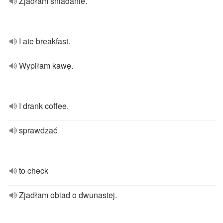
Zjadłam śniadanie.
I ate breakfast.
Wypiłam kawę.
I drank coffee.
sprawdzać
to check
Zjadłam obiad o dwunastej.