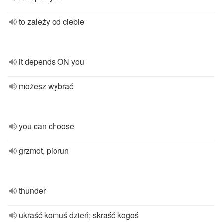
to zależy od ciebie
it depends ON you
możesz wybrać
you can choose
grzmot, piorun
thunder
ukraść komuś dzień; skraść kogoś