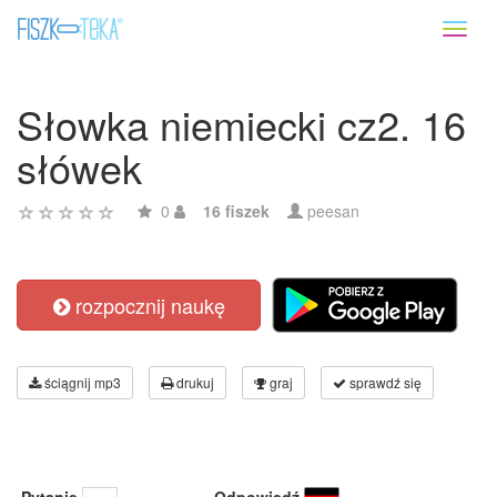
Toggl
naviga
Słowka niemiecki cz2. 16
słówek
0
16 fiszek
peesan
rozpocznij naukę
ściągnij mp3
drukuj
graj
sprawdź się