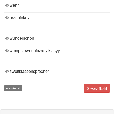
wenn
przepiekny
wunderschon
wiceprzewodniczacy klasyy
zweitklassensprecher
niemiecki
Stwórz fiszki