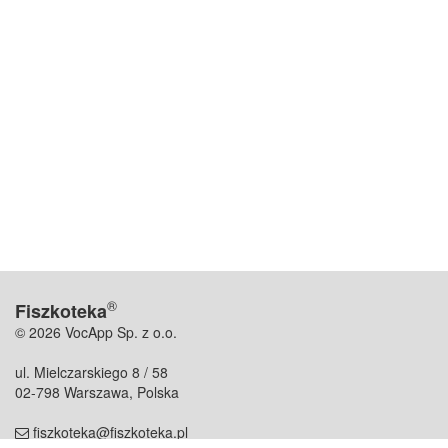
®
Fiszkoteka
© 2026 VocApp Sp. z o.o.
ul. Mielczarskiego 8 / 58
02-798 Warszawa, Polska
fiszkoteka@fiszkoteka.pl