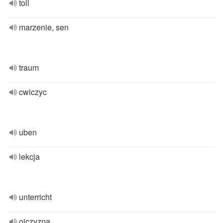
toll
marzenie, sen
traum
cwiczyc
uben
lekcja
unterricht
ojczyzna