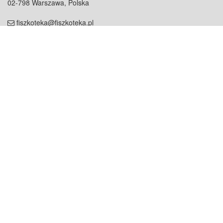
02-798 Warszawa, Polska
fiszkoteka@fiszkoteka.pl
NIP: 951 245 79 19
REGON: 369 727 696
Kontakt
O firmie
odezwij się do nas
o nas
współpraca
partnerzy
dla prasy
praca
staż
Oferty
blog
dla rodzin
2000+ opinii