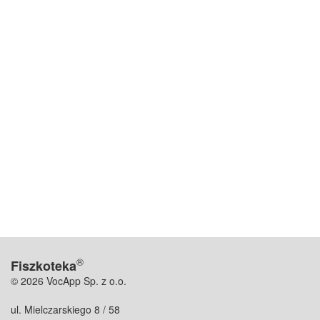
®
Fiszkoteka
© 2026 VocApp Sp. z o.o.
ul. Mielczarskiego 8 / 58