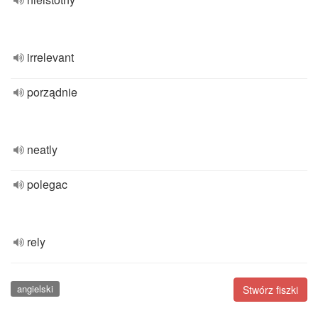
irrelevant
porządnie
neatly
polegac
rely
angielski
Stwórz fiszki