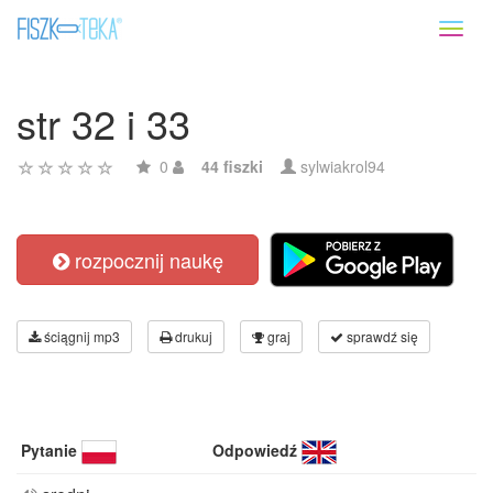
Toggl
naviga
str 32 i 33
0
44 fiszki
sylwiakrol94
rozpocznij naukę
ściągnij mp3
drukuj
graj
sprawdź się
Pytanie
Odpowiedź