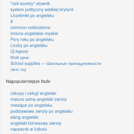
"civil society" słownik
system polityczny wielkiej brytanii
Liczebniki po angielsku
8
common collocations
Imiona angielskie męskie
Pory roku po angielsku
Liczby po angielsku
Új fejezet
Мой урок
School supplies — Школьные принадлежности
летс гоу
Najpopularniejsze fiszki
zakupy i usługi angielski
matura ustna angielski zwroty
miesiące po angielsku
podstawowe zwroty po angielsku
slang angielski
angielski biznesowy zwroty
napastnik w futbolu