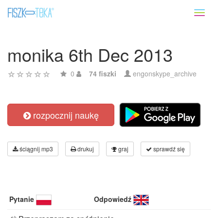
Toggl
naviga
monika 6th Dec 2013
0
74 fiszki
engonskype_archive
rozpocznij naukę
ściągnij mp3
drukuj
graj
sprawdź się
Pytanie
Odpowiedź