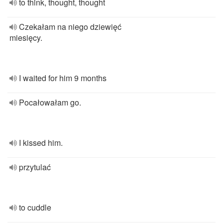
to think, thought, thought
Czekałam na niego dziewięć
miesięcy.
I waited for him 9 months
Pocałowałam go.
I kissed him.
przytulać
to cuddle