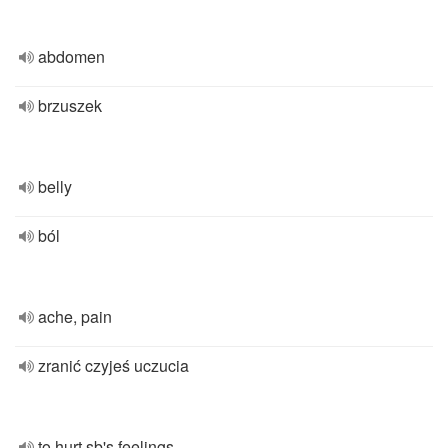
abdomen
brzuszek
belly
ból
ache, pain
zranić czyjeś uczucia
to hurt sb's feelings