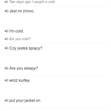
Two days ago I caught a cold.
Jest mi zimno.
I'm cold.
Are you cold?
Czy jesteś śpiący?
Are you sleepy?
włóż kurtkę
put your jacket on