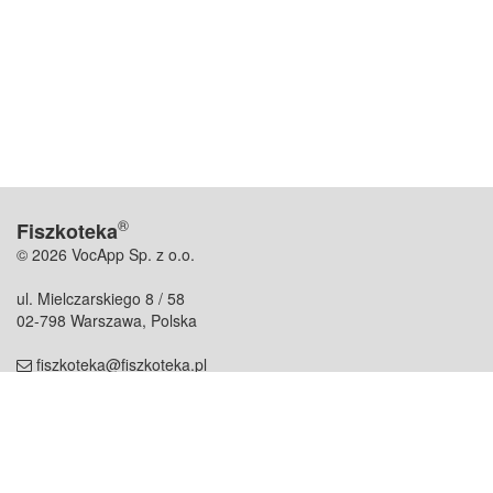
®
Fiszkoteka
© 2026 VocApp Sp. z o.o.
ul. Mielczarskiego 8 / 58
02-798 Warszawa, Polska
fiszkoteka@fiszkoteka.pl
NIP: 951 245 79 19
REGON: 369 727 696