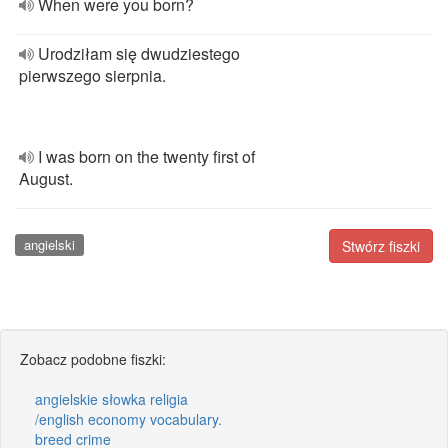
When were you born?
Urodziłam się dwudziestego
pierwszego sierpnia.
I was born on the twenty first of
August.
angielski
Stwórz fiszki
Zobacz podobne fiszki:
angielskie słowka religia
/english economy vocabulary.
breed crime