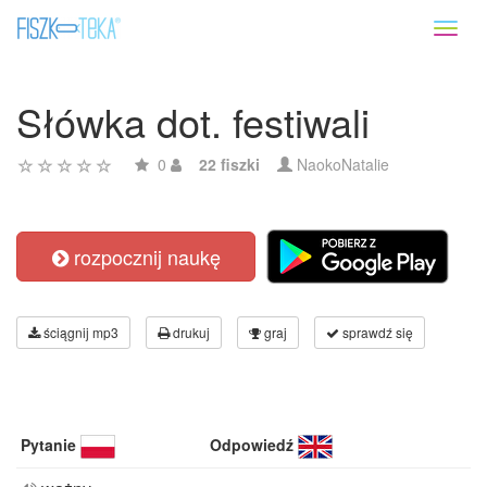
Toggl
naviga
Słówka dot. festiwali
0
22 fiszki
NaokoNatalie
rozpocznij naukę
ściągnij mp3
drukuj
graj
sprawdź się
Pytanie
Odpowiedź