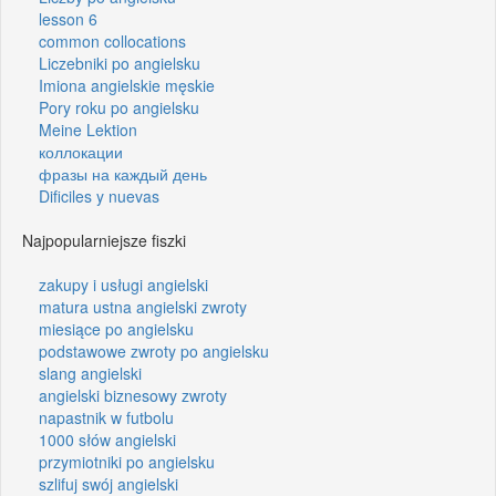
lesson 6
common collocations
Liczebniki po angielsku
Imiona angielskie męskie
Pory roku po angielsku
Meine Lektion
коллокации
фразы на каждый день
Dificiles y nuevas
Najpopularniejsze fiszki
zakupy i usługi angielski
matura ustna angielski zwroty
miesiące po angielsku
podstawowe zwroty po angielsku
slang angielski
angielski biznesowy zwroty
napastnik w futbolu
1000 słów angielski
przymiotniki po angielsku
szlifuj swój angielski