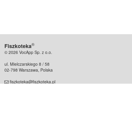
®
Fiszkoteka
© 2026 VocApp Sp. z o.o.
ul. Mielczarskiego 8 / 58
02-798 Warszawa, Polska
fiszkoteka@fiszkoteka.pl
NIP: 951 245 79 19
REGON: 369 727 696