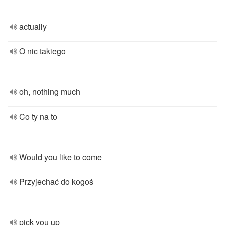
actually
O nic takiego
oh, nothing much
Co ty na to
Would you like to come
Przyjechać do kogoś
pick you up