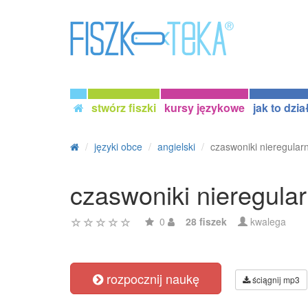
stwórz fiszki
kursy językowe
jak to dzia
języki obce
angielski
czaswoniki nieregular
czaswoniki nieregula
0
28 fiszek
kwalega
rozpocznij naukę
ściągnij mp3