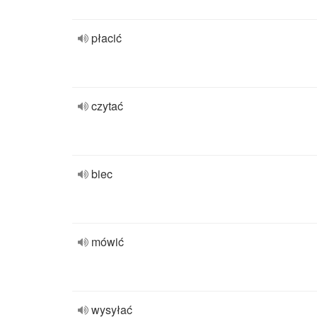
płacić
czytać
biec
mówić
wysyłać