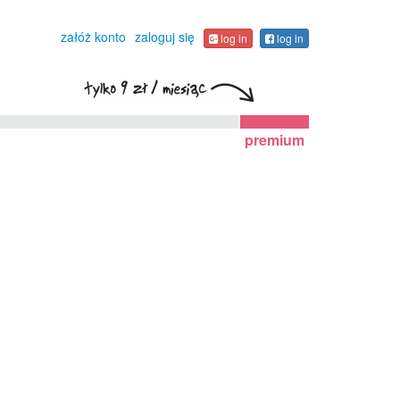
załóż konto
zaloguj się
log in
log in
premium