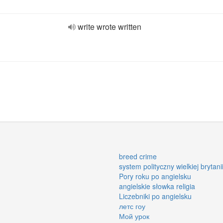
write wrote written
breed crime
system polityczny wielkiej brytani
Pory roku po angielsku
angielskie słowka religia
Liczebniki po angielsku
летс гоу
Мой урок