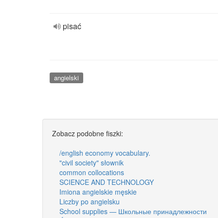
pisać
angielski
Zobacz podobne fiszki:
/english economy vocabulary.
"civil society" słownik
common collocations
SCIENCE AND TECHNOLOGY
Imiona angielskie męskie
Liczby po angielsku
School supplies — Школьные принадлежности