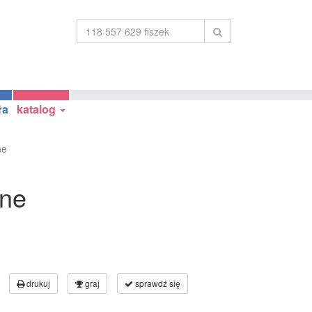
ła
katalog
ne
rne
drukuj
graj
sprawdź się