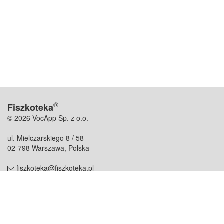
®
Fiszkoteka
© 2026 VocApp Sp. z o.o.
ul. Mielczarskiego 8 / 58
02-798 Warszawa, Polska
fiszkoteka@fiszkoteka.pl
NIP: 951 245 79 19
REGON: 369 727 696