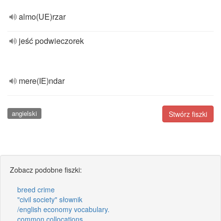
almo(UE)rzar
jeść podwieczorek
mere(IE)ndar
angielski
Stwórz fiszki
Zobacz podobne fiszki:
breed crime
"civil society" słownik
/english economy vocabulary.
common collocations