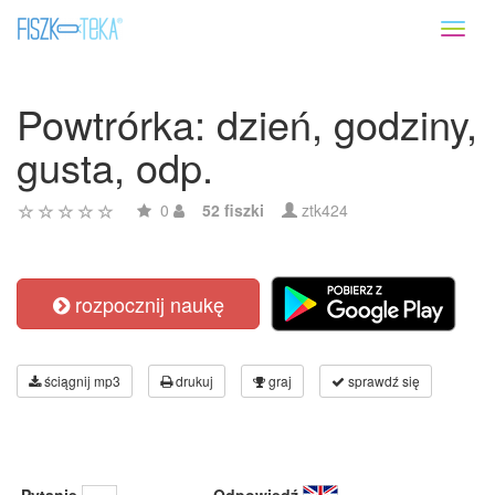
Toggl
naviga
Powtrórka: dzień, godziny,
gusta, odp.
0
52 fiszki
ztk424
rozpocznij naukę
ściągnij mp3
drukuj
graj
sprawdź się