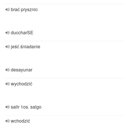
brać prysznic
duccharSE
jeść śniadanie
desayunar
wychodzić
salir 1os. salgo
wchodzić