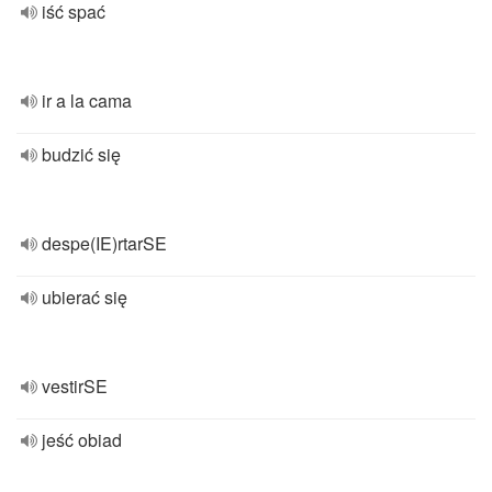
iść spać
ir a la cama
budzić się
despe(IE)rtarSE
ubierać się
vestirSE
jeść obiad