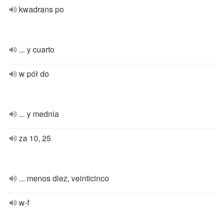
kwadrans po
... y cuarto
w pół do
... y mednia
za 10, 25
... menos diez, veinticinco
w-f