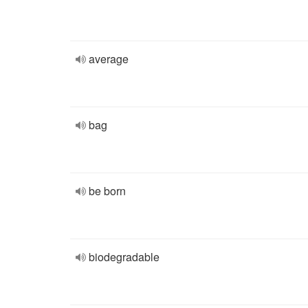
average
bag
be born
biodegradable