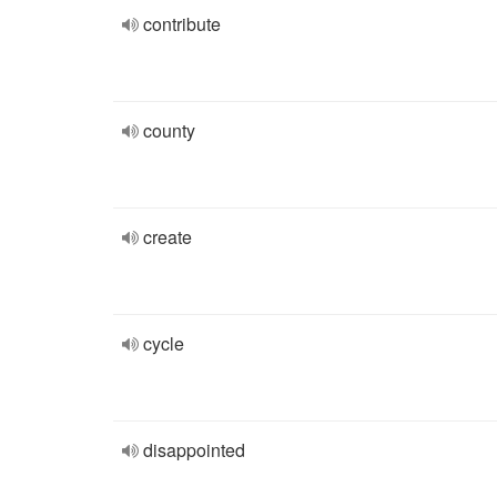
contribute
county
create
cycle
disappointed