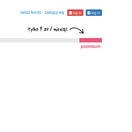
załóż konto
zaloguj się
log in
log in
premium