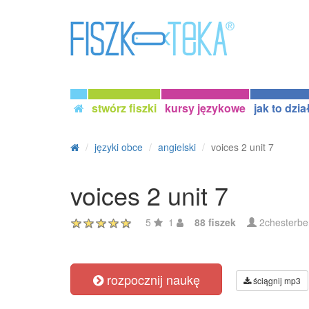
stwórz fiszki
kursy językowe
jak to dzia
języki obce
angielski
voices 2 unit 7
voices 2 unit 7
5
1
88 fiszek
2chesterbe
rozpocznij naukę
ściągnij mp3