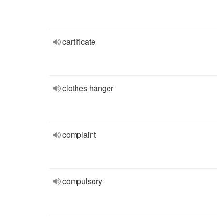
cartificate
clothes hanger
complaint
compulsory