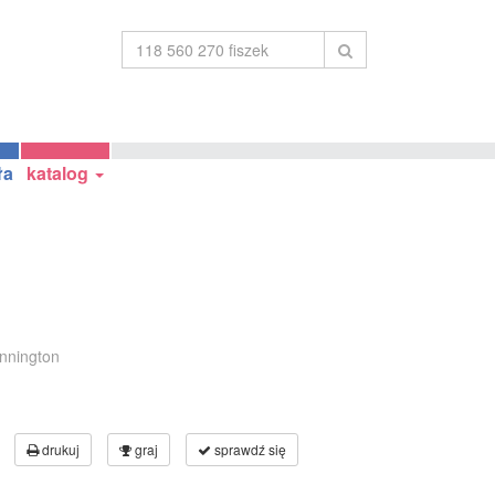
ła
katalog
nnington
drukuj
graj
sprawdź się