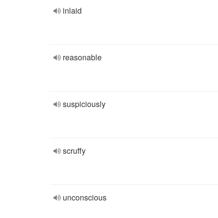
inlaid
reasonable
suspiciously
scruffy
unconscious