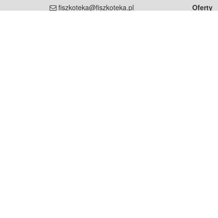
fiszkoteka@fiszkoteka.pl
Oferty
dla rodz
NIP: 951 245 79 19
dla kore
REGON: 369 727 696
Pomoc
Najczęst
Projekt współf
Rozwój.
Dowied
Strona korzysta z plików cookie w celu realizacji usług zgod