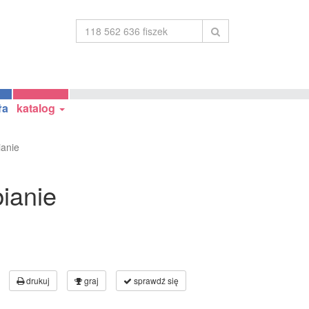
ła
katalog
ianie
ianie
drukuj
graj
sprawdź się