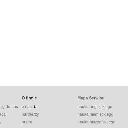
t
O firmie
Mapa Serwisu
się do nas
o nas
nauka angielskiego
aca
partnerzy
nauka niemieckiego
y
praca
nauka hiszpańskiego