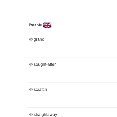
Pytanie
grand
sought-after
scratch
straightaway