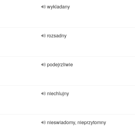
wykladany
rozsadny
podejrzliwie
niechlujny
nieswiadomy, nieprzytomny