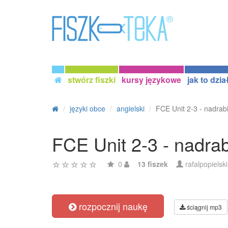
stwórz fiszki
kursy językowe
jak to dzia
języki obce
angielski
FCE Unit 2-3 - nadrab
FCE Unit 2-3 - nadrab
0
13 fiszek
rafalpopielski
rozpocznij naukę
ściągnij mp3