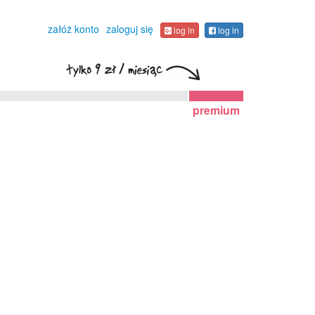
załóż konto
zaloguj się
log in
log in
premium