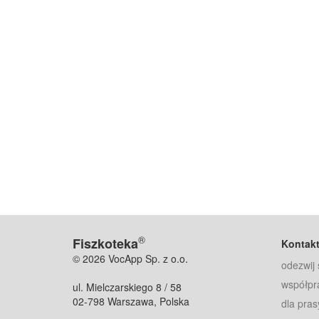
®
Fiszkoteka
Kontak
© 2026 VocApp Sp. z o.o.
odezwij 
współpr
ul. Mielczarskiego 8 / 58
02-798 Warszawa, Polska
dla pras