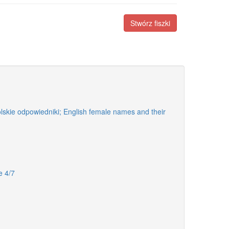
Stwórz fiszki
polskie odpowiedniki; English female names and their
e 4/7