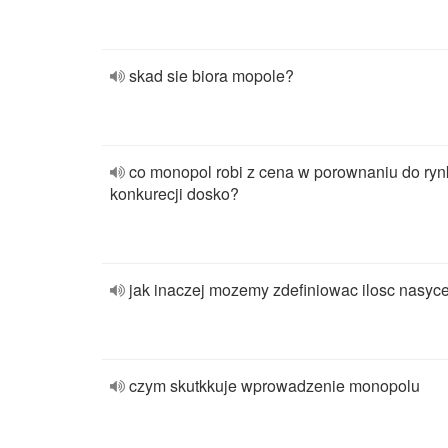
skad sie biora mopole?
co monopol robi z cena w porownaniu do ryn
konkurecji dosko?
jak inaczej mozemy zdefiniowac ilosc nasyc
czym skutkkuje wprowadzenie monopolu