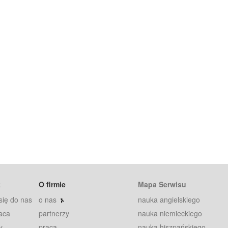
t
O firmie
Mapa Serwisu
się do nas
o nas
nauka angielskiego
aca
partnerzy
nauka niemieckiego
y
praca
nauka hiszpańskiego