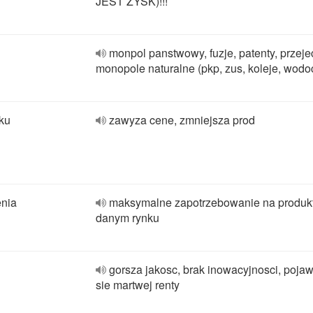
JEST ZYSK)!!!
monpol panstwowy, fuzje, patenty, przeje
monopole naturalne (pkp, zus, koleje, wodoc
ku
zawyza cene, zmniejsza prod
enia
maksymalne zapotrzebowanie na produk
danym rynku
gorsza jakosc, brak inowacyjnosci, pojaw
sie martwej renty