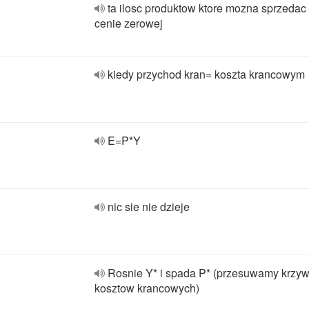
ta ilosc produktow ktore mozna sprzedac
cenie zerowej
kiedy przychod kran= koszta krancowym
E=P*Y
nic sie nie dzieje
Rosnie Y* i spada P* (przesuwamy krzy
kosztow krancowych)