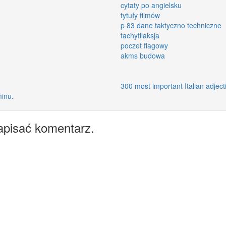
cytaty po angielsku
tytuły filmów
p 83 dane taktyczno techniczne
tachyfilaksja
poczet flagowy
akms budowa
300 most important Italian adject
minu.
apisać komentarz.