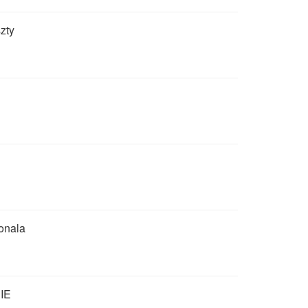
zty
onala
IE