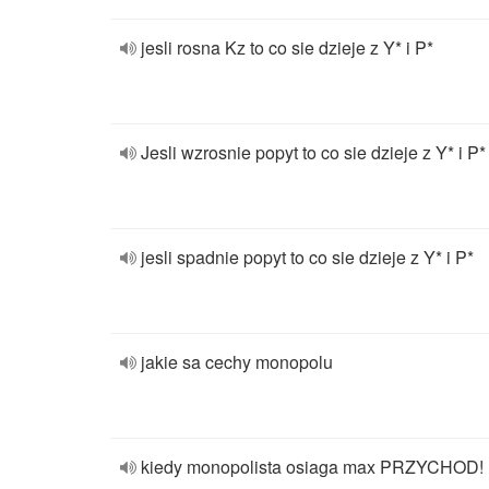
jesli rosna Kz to co sie dzieje z Y* i P*
Jesli wzrosnie popyt to co sie dzieje z Y* i P*
jesli spadnie popyt to co sie dzieje z Y* i P*
jakie sa cechy monopolu
kiedy monopolista osiaga max PRZYCHOD!