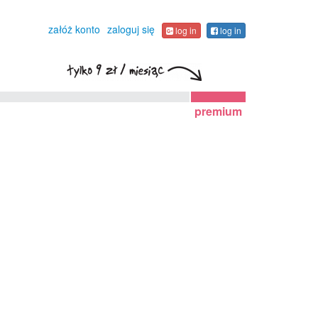
załóż konto
zaloguj się
log in
log in
premium