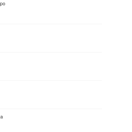
 po
wa