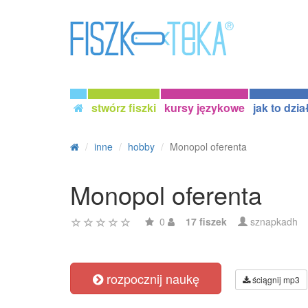
stwórz fiszki
kursy językowe
jak to dzia
inne
hobby
Monopol oferenta
Monopol oferenta
0
17 fiszek
sznapkadh
rozpocznij naukę
ściągnij mp3