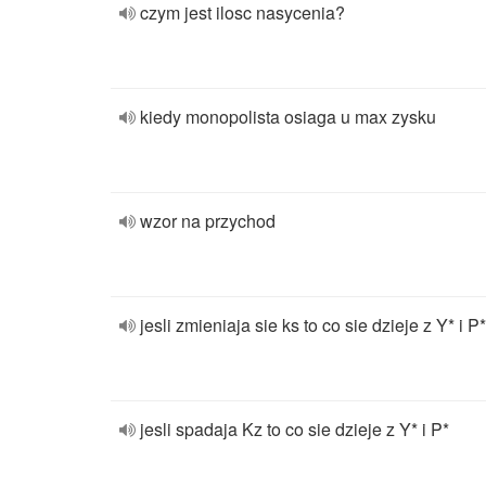
czym jest ilosc nasycenia?
kiedy monopolista osiaga u max zysku
wzor na przychod
jesli zmieniaja sie ks to co sie dzieje z Y* i P*
jesli spadaja Kz to co sie dzieje z Y* i P*