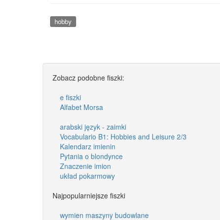
hobby
Zobacz podobne fiszki:
e fiszki
Alfabet Morsa
arabski język - zaimki
Vocabulario B1: Hobbies and Leisure 2/3
Kalendarz imienin
Pytania o blondynce
Znaczenie imion
układ pokarmowy
Najpopularniejsze fiszki
wymien maszyny budowlane