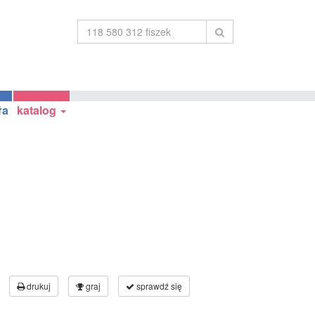
ła
katalog
drukuj
graj
sprawdź się