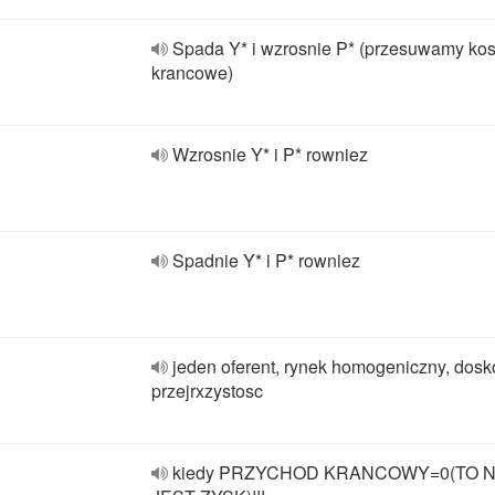
Spada Y* i wzrosnie P* (przesuwamy kos
krancowe)
Wzrosnie Y* i P* rowniez
Spadnie Y* i P* rowniez
jeden oferent, rynek homogeniczny, dosk
przejrxzystosc
kiedy PRZYCHOD KRANCOWY=0(TO N