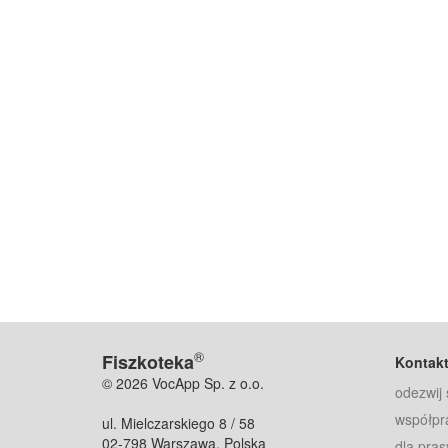
®
Fiszkoteka
Kontak
© 2026 VocApp Sp. z o.o.
odezwij 
współpr
ul. Mielczarskiego 8 / 58
02-798 Warszawa, Polska
dla pras