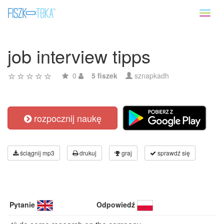
Toggl
naviga
job interview tipps
0
5 fiszek
sznapkadh
rozpocznij naukę
ściągnij mp3
drukuj
graj
sprawdź się
Pytanie
Odpowiedź