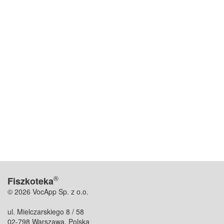
®
Fiszkoteka
© 2026 VocApp Sp. z o.o.
ul. Mielczarskiego 8 / 58
02-798 Warszawa, Polska