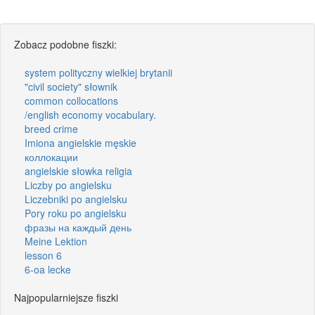
Zobacz podobne fiszki:
system polityczny wielkiej brytanii
"civil society" słownik
common collocations
/english economy vocabulary.
breed crime
Imiona angielskie męskie
коллокации
angielskie słowka religia
Liczby po angielsku
Liczebniki po angielsku
Pory roku po angielsku
фразы на каждый день
Meine Lektion
lesson 6
6-oa lecke
Najpopularniejsze fiszki