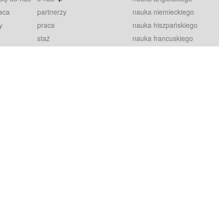
aca
partnerzy
nauka niemieckiego
y
praca
nauka hiszpańskiego
staż
nauka francuskiego
blog
nauka rosyjskiego
in
2000+ opinii
nauka norweskiego
petytorów
nauka szwedzkiego
Warunki
fiszki
100% gwarancja
sze pytania
najnowsze lekcje
regulamin
Extra
prywatność i ciasteczka
RODO
plugin
inansowany przez Unię Europejską ze środków Europejskiego Funduszu Rozwoju Regionalnego w ramach Programu Operacyjnego Int
z się więcej.