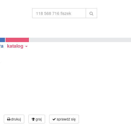
ła
katalog
5
drukuj
graj
sprawdź się