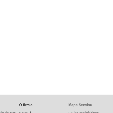
t
O firmie
Mapa Serwisu
się do nas
o nas
nauka angielskiego