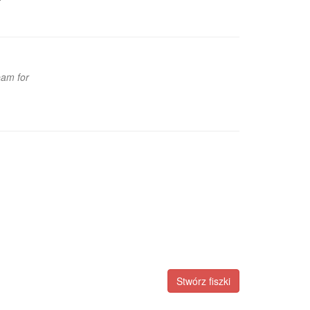
eam for
Stwórz fiszki