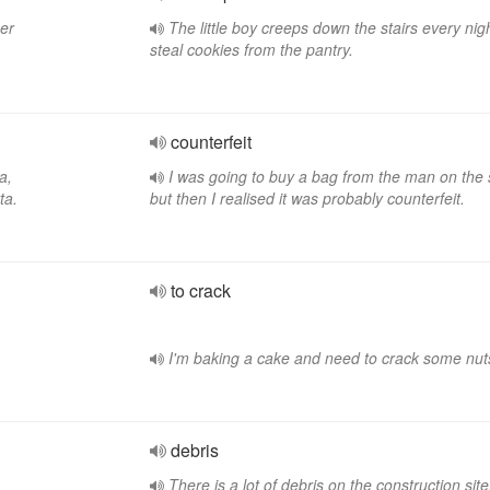
per
The little boy creeps down the stairs every nigh
steal cookies from the pantry.
counterfeit
a,
I was going to buy a bag from the man on the s
ta.
but then I realised it was probably counterfeit.
to crack
I'm baking a cake and need to crack some nut
debris
There is a lot of debris on the construction site