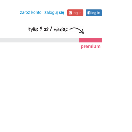
załóż konto
zaloguj się
log in
log in
premium