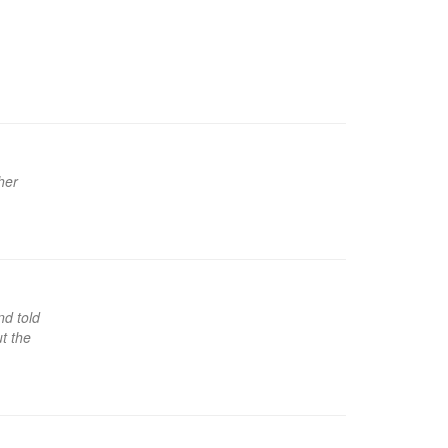
her
nd told
t the