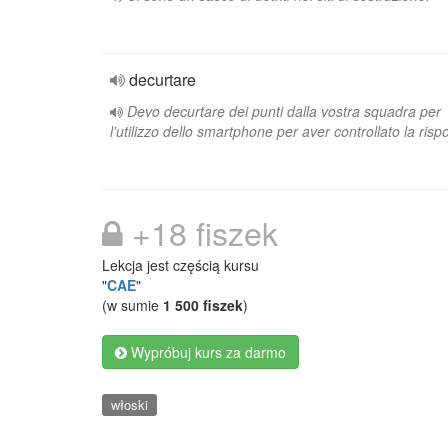
decurtare
Devo decurtare dei punti dalla vostra squadra per
l'utilizzo dello smartphone per aver controllato la risp
+18 fiszek
Lekcja jest częścią kursu
"
CAE
"
(w sumie
1 500 fiszek
)
Wypróbuj kurs za darmo
włoski