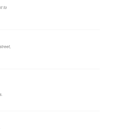
t to
treet,
s.
.