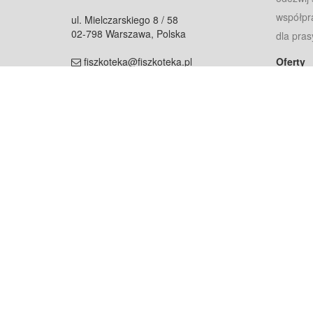
współpr
ul. Mielczarskiego 8 / 58
02-798 Warszawa, Polska
dla pras
fiszkoteka@fiszkoteka.pl
Oferty
dla rodz
NIP: 951 245 79 19
dla kore
REGON: 369 727 696
Pomoc
Najczęst
Projekt współf
Rozwój.
Dowied