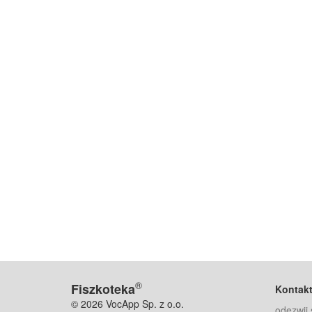
®
Fiszkoteka
Kontak
© 2026 VocApp Sp. z o.o.
odezwij 