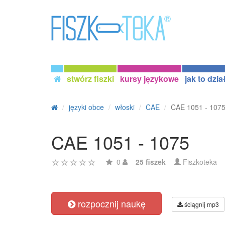
stwórz fiszki
kursy językowe
jak to dzia
języki obce
włoski
CAE
CAE 1051 - 107
CAE 1051 - 1075
0
25 fiszek
Fiszkoteka
rozpocznij naukę
ściągnij mp3