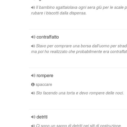
Il bambino sgattaiolava ogni sera giù per le scale 
rubare i biscotti dalla dispensa.
contraffatto
Stavo per comprare una borsa dall'uomo per strad
ma poi ho realizzato che probabilmente era contraffat
rompere
spaccare
Sto facendo una torta e devo rompere delle noci.
detriti
Ci sono un sacco di detriti nei siti di costruzione.