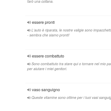
farò una collana.
essere pronti
L'auto è riparata, le nostre valigie sono impacchett
- sembra che siamo pronti!
essere combattuto
Sono combattuto tra stare qui o tornare nel mio p
per aiutare i miei genitori.
vaso sanguigno
Queste vitamine sono ottime per i tuoi vasi sanguig