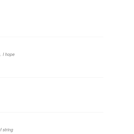
n. I hope
f string