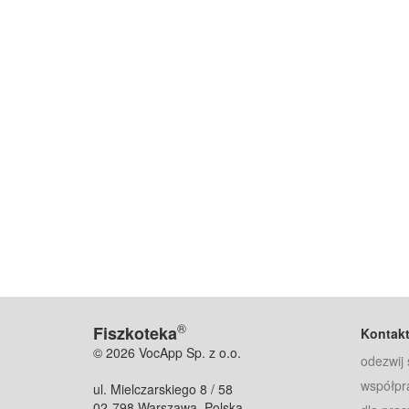
®
Fiszkoteka
Kontak
© 2026 VocApp Sp. z o.o.
odezwij 
współpr
ul. Mielczarskiego 8 / 58
02-798 Warszawa, Polska