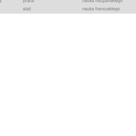
y
praca
nauka hiszpańskiego
staż
nauka francuskiego
blog
nauka rosyjskiego
in
2000+ opinii
nauka norweskiego
petytorów
nauka szwedzkiego
Warunki
fiszki
100% gwarancja
sze pytania
najnowsze lekcje
regulamin
Extra
prywatność i ciasteczka
RODO
plugin
inansowany przez Unię Europejską ze środków Europejskiego Funduszu Rozwoju Regionalnego w ramach Programu Operacyjnego Int
z się więcej.