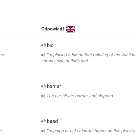
Odpowiedź
bid
ero
I'm placing a bid on that painting at the auctio
nobody else outbids me!
barrier
The car hit the barrier and stopped.
bead
e
I'm going to put colourful beads on this piece o