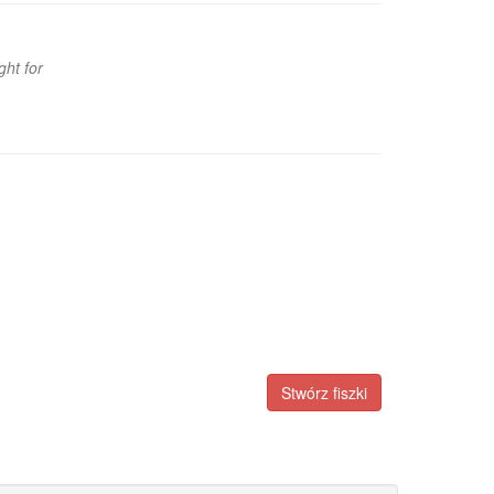
ght for
Stwórz fiszki