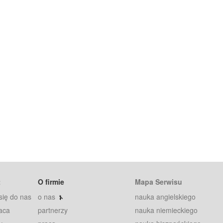
t
O firmie
Mapa Serwisu
się do nas
o nas
nauka angielskiego
aca
partnerzy
nauka niemieckiego