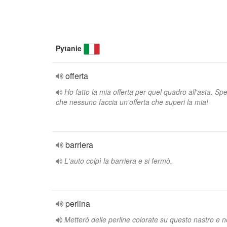
Pytanie
offerta
Ho fatto la mia offerta per quel quadro all'asta. Sp
che nessuno faccia un'offerta che superi la mia!
barriera
L'auto colpì la barriera e si fermò.
perlina
Metterò delle perline colorate su questo nastro e n