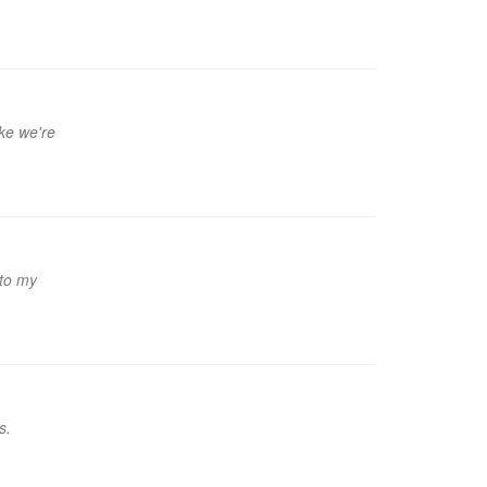
ike we're
 to my
s.