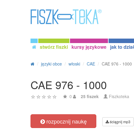
stwórz fiszki
kursy językowe
jak to dzia
języki obce
włoski
CAE
CAE 976 - 1000
CAE 976 - 1000
0
25 fiszek
Fiszkoteka
rozpocznij naukę
ściągnij mp3