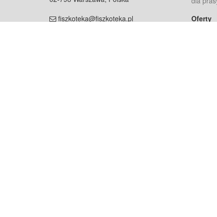
dla pras
fiszkoteka@fiszkoteka.pl
Oferty
dla rodz
NIP: 951 245 79 19
dla kore
REGON: 369 727 696
Pomoc
Najczęst
Projekt współf
Rozwój.
Dowied