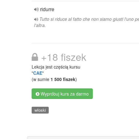
ridurre
Tutto si riduce al fatto che non siamo giusti l'uno p
l'altra.
+18 fiszek
Lekcja jest częścią kursu
"
CAE
"
(w sumie
1 500 fiszek
)
Wypróbuj kurs za darmo
włoski