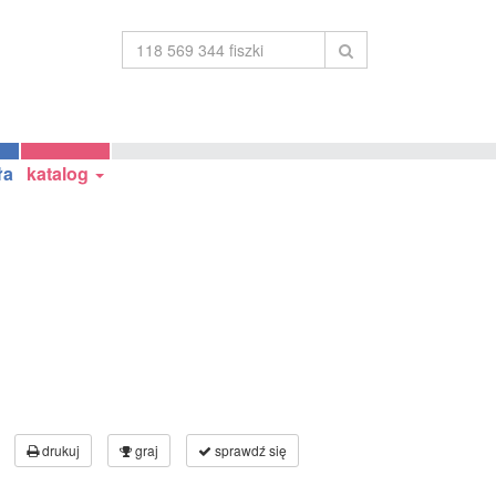
ła
katalog
drukuj
graj
sprawdź się