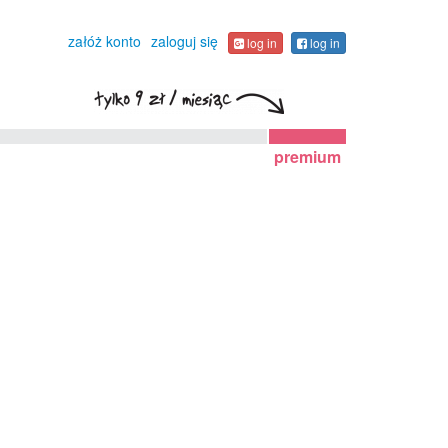
załóż konto
zaloguj się
log in
log in
premium