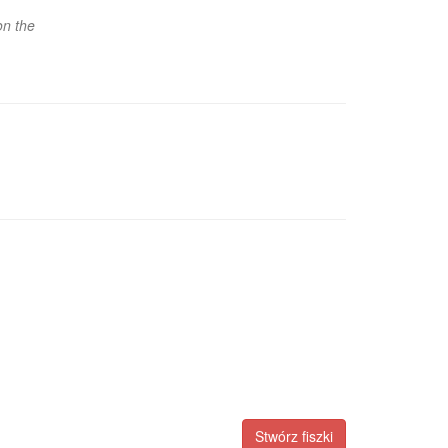
on the
Stwórz fiszki