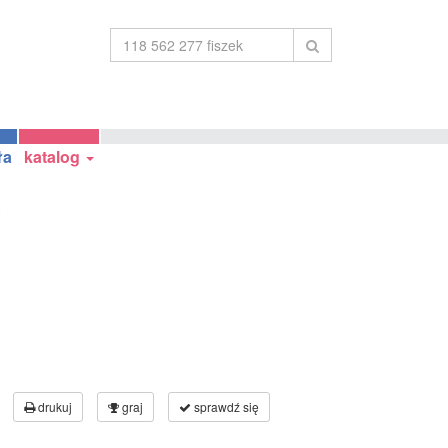
ła
katalog
0
drukuj
graj
sprawdź się