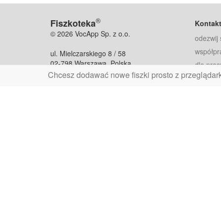
®
Fiszkoteka
Kontak
© 2026 VocApp Sp. z o.o.
odezwij 
współpr
ul. Mielczarskiego 8 / 58
02-798 Warszawa, Polska
dla pras
Chcesz dodawać nowe fiszki prosto z przeglądar
fiszkoteka@fiszkoteka.pl
Oferty
dla rodz
NIP: 951 245 79 19
dla kore
REGON: 369 727 696
Pomoc
Najczęst