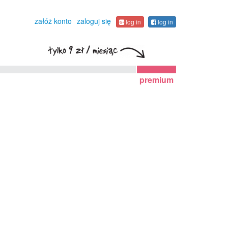
załóż konto
zaloguj się
log in
log in
premium