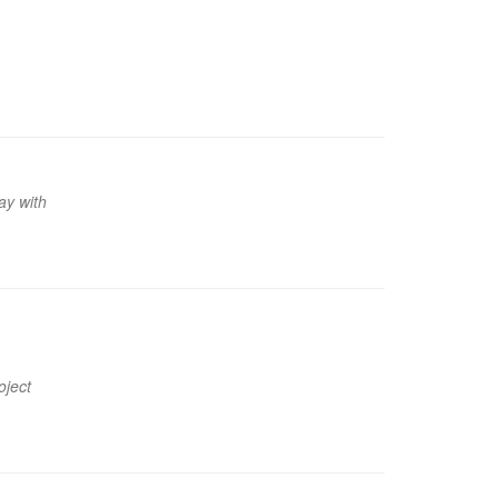
ay with
oject