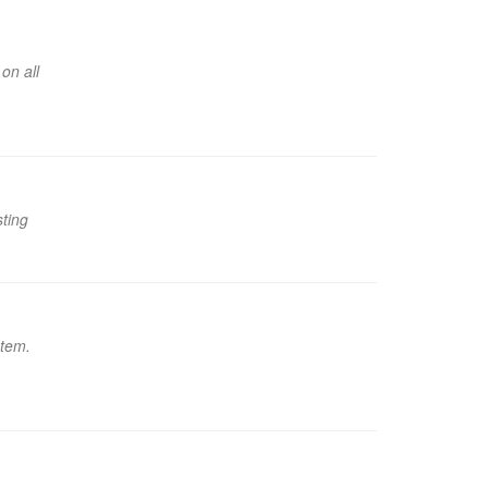
on all
ting
stem.