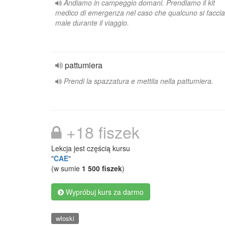
Andiamo in campeggio domani. Prendiamo il kit
medico di emergenza nel caso che qualcuno si faccia
male durante il viaggio.
pattumiera
Prendi la spazzatura e mettila nella pattumiera.
+18 fiszek
Lekcja jest częścią kursu
"
CAE
"
(w sumie
1 500 fiszek
)
Wypróbuj kurs za darmo
włoski