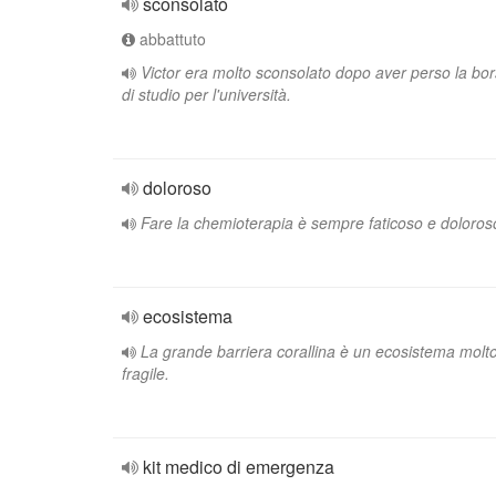
sconsolato
abbattuto
Victor era molto sconsolato dopo aver perso la bo
di studio per l'università.
doloroso
Fare la chemioterapia è sempre faticoso e doloros
ecosistema
La grande barriera corallina è un ecosistema molt
fragile.
kit medico di emergenza